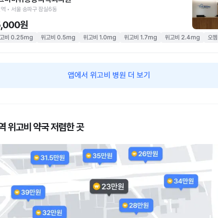
역 • 서울 송파구 잠실6동
5,000원
고비 0.25mg
위고비 0.5mg
위고비 1.0mg
위고비 1.7mg
위고비 2.4mg
오젬
앱에서 위고비 병원 더 보기
역 위고비 약국 저렴한 곳