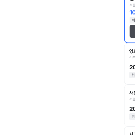
서울
1
위
영
석촌
2
위
새
서울
2
위
시