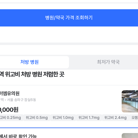
병원/약국 가격 조회하기
처방 병원
최저가 약국
역 위고비 처방 병원 저렴한 곳
이엠유의원
역 • 서울 송파구 잠실6동
0,000원
고비 0.25mg
위고비 0.5mg
위고비 1.0mg
위고비 1.7mg
위고비 2.4mg
오젬
에서 바로 확인 가능