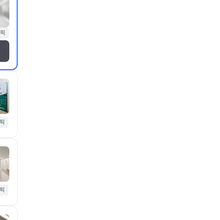
픽
픽
픽