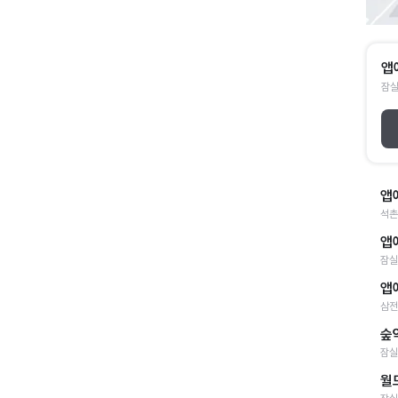
앱
잠실
앱
석촌
앱
잠실
앱
삼전
숲
잠실
월