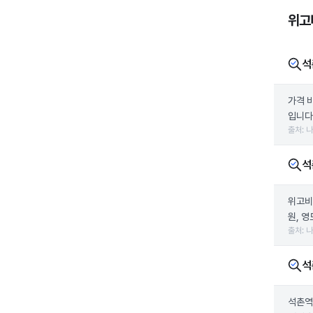
위고비
석
가격 
입니다.
출처: 
석
위고비
원, 
출처: 
석
석촌역