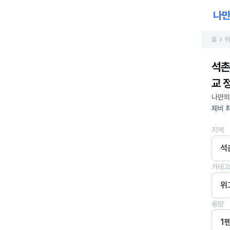
홈
위
석촌
교 정
나만의
제비 
지역
석
카테고
위
용량
1