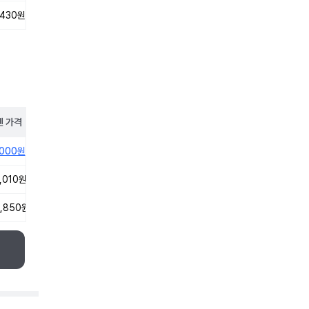
,430원
펜
가격
,000원
,010원
,850원