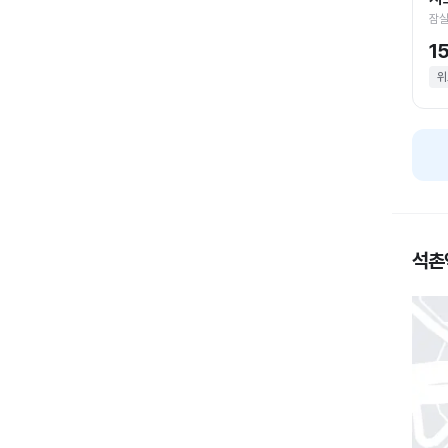
잠실
1
위
석촌