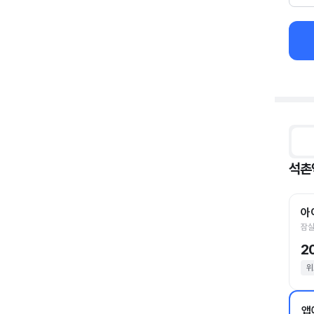
석촌
아
잠실
2
위
앱