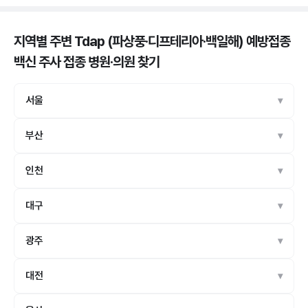
지역별 주변 Tdap (파상풍·디프테리아·백일해) 예방접종
백신 주사 접종 병원·의원
찾기
서울
부산
인천
대구
광주
대전