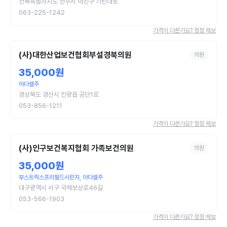
전북특별자치도 전주시 덕진구 기린대로
063-225-1242
가격이 다른가요? 정정 제보
(사)대한산업보건협회부설경북의원
의원
35,000원
아다셀주
경상북도 경산시 진량읍 공단1로
053-856-1211
가격이 다른가요? 정정 제보
(사)인구보건복지협회 가족보건의원
의원
35,000원
부스트릭스프리필드시린지, 아다셀주
대구광역시 서구 국채보상로46길
053-566-1903
가격이 다른가요? 정정 제보