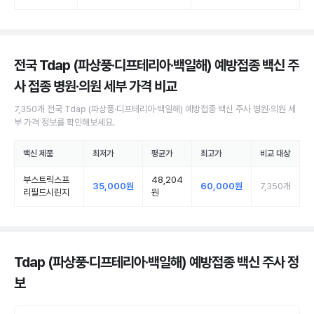
전국 Tdap (파상풍·디프테리아·백일해) 예방접종 백신 주
사 접종 병원·의원
세부 가격 비교
7,350
개
전국
Tdap (파상풍·디프테리아·백일해) 예방접종 백신 주사
병원·의원
세
부 가격 정보를 확인해보세요.
백신 제품
최저가
평균가
최고가
비교 대상
부스트릭스프
48,204
35,000원
60,000원
7,350
개
리필드시린지
원
Tdap (파상풍·디프테리아·백일해) 예방접종 백신 주사 정
보