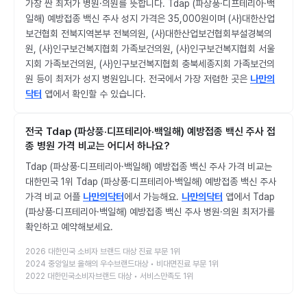
가장 싼 최저가 병원·의원를 뜻합니다. Tdap (파상풍·디프테리아·백
일해) 예방접종 백신 주사 성지 가격은 35,000원이며 (사)대한산업
보건협회 전북지역본부 전북의원, (사)대한산업보건협회부설경북의
원, (사)인구보건복지협회 가족보건의원, (사)인구보건복지협회 서울
지회 가족보건의원, (사)인구보건복지협회 충북세종지회 가족보건의
원 등이 최저가 성지 병원입니다. 전국에서 가장 저렴한 곳은
나만의
닥터
앱에서 확인할 수 있습니다.
전국 Tdap (파상풍·디프테리아·백일해) 예방접종 백신 주사 접
종 병원 가격 비교는 어디서 하나요?
Tdap (파상풍·디프테리아·백일해) 예방접종 백신 주사 가격 비교는
대한민국 1위 Tdap (파상풍·디프테리아·백일해) 예방접종 백신 주사
가격 비교 어플
나만의닥터
에서 가능해요.
나만의닥터
앱에서 Tdap
(파상풍·디프테리아·백일해) 예방접종 백신 주사 병원·의원 최저가를
확인하고 예약해보세요.
2026 대한민국 소비자 브랜드 대상 진료 부문 1위
2024 중앙일보 올해의 우수브랜드대상 • 비대면진료 부문 1위
2022 대한민국소비자브랜드 대상 • 서비스만족도 1위