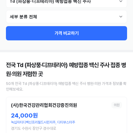
Td (파상풍·디프테리아) 예방접종 백신 주사
세부 분류 전체
가격 비교하기
전국 Td (파상풍·디프테리아) 예방접종 백신 주사 접종 병
원·의원
저렴한 곳
50
개
전국
Td (파상풍·디프테리아) 예방접종 백신 주사
병원·의원
가격과 정보를 확
인해보세요.
(사)한국건강관리협회건강증진의원
의원
24,000원
녹십자티디백신프리필드시린지주, 디티부스터주
경기도 수원시 장안구 경수대로