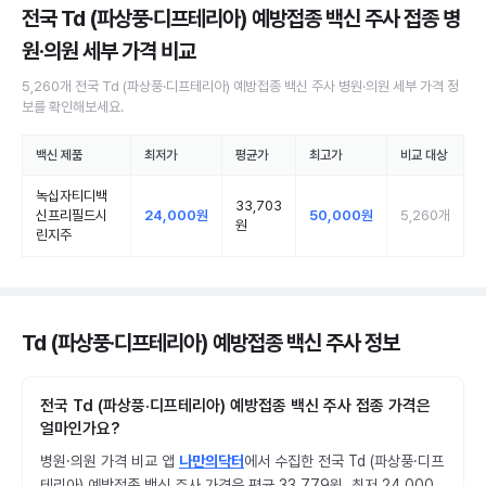
전국 Td (파상풍·디프테리아) 예방접종 백신 주사 접종 병
원·의원
세부 가격 비교
5,260
개
전국
Td (파상풍·디프테리아) 예방접종 백신 주사
병원·의원
세부 가격 정
보를 확인해보세요.
백신 제품
최저가
평균가
최고가
비교 대상
녹십자티디백
33,703
신프리필드시
24,000원
50,000원
5,260
개
원
린지주
Td (파상풍·디프테리아) 예방접종 백신 주사 정보
전국 Td (파상풍·디프테리아) 예방접종 백신 주사 접종 가격은
얼마인가요?
병원·의원 가격 비교 앱
나만의닥터
에서 수집한 전국 Td (파상풍·디프
테리아) 예방접종 백신 주사 가격은 평균 33,779원, 최저 24,000