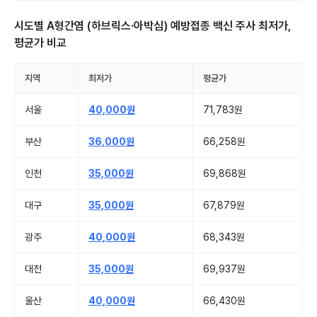
시도별
A형간염 (하브릭스·아박심) 예방접종 백신 주사
최저가,
평균가 비교
지역
최저가
평균가
서울
40,000원
71,783원
부산
36,000원
66,258원
인천
35,000원
69,868원
대구
35,000원
67,879원
광주
40,000원
68,343원
대전
35,000원
69,937원
울산
40,000원
66,430원