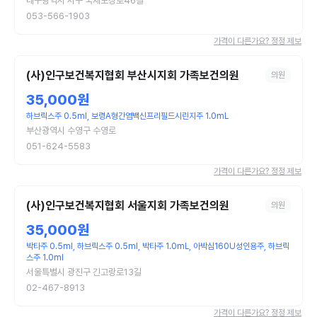
대구광역시 서구 국채보상로46길
053-566-1903
가격이 다른가요? 정정 제보
(사)인구보건복지협회 부산시지회 가족보건의원
의원
35,000원
하브릭스주 0.5ml, 보령A형간염백신프리필드시린지주 1.0mL
부산광역시 수영구 수영로
051-624-5583
가격이 다른가요? 정정 제보
(사)인구보건복지협회 서울지회 가족보건의원
의원
35,000원
박타주 0.5ml, 하브릭스주 0.5ml, 박타주 1.0mL, 아박심160U성인용주, 하브릭
스주 1.0ml
서울특별시 광진구 긴고랑로13길
02-467-8913
가격이 다른가요? 정정 제보