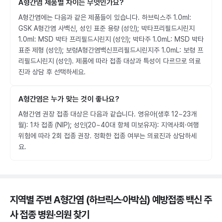
A형간염 제품별 차이는 무엇인가요?
A형간염에는 다음과 같은 제품들이 있습니다. 하브릭스주 1.0ml:
GSK A형간염 사백신, 성인 표준 용량 (성인); 박타프리필드시린지
1.0ml: MSD 박타 프리필드시린지 (성인); 박타주 1.0mL: MSD 박타
표준 제형 (성인); 보령A형간염백신프리필드시린지주 1.0mL: 보령 프
리필드시린지 (성인). 제품에 따라 접종 대상과 특성이 다르므로 의료
진과 상담 후 선택하세요.
A형간염은 누가 맞는 것이 좋나요?
A형간염 권장 접종 대상은 다음과 같습니다. 영유아(생후 12~23개
월): 1차 접종 (NIP); 성인(20~40대 항체 미보유자): 지역사회·여행
위험에 따라 2회 접종 권장. 정확한 접종 여부는 의료진과 상담하세
요.
지역별 주변 A형간염 (하브릭스·아박심) 예방접종 백신 주
사 접종 병원·의원
찾기