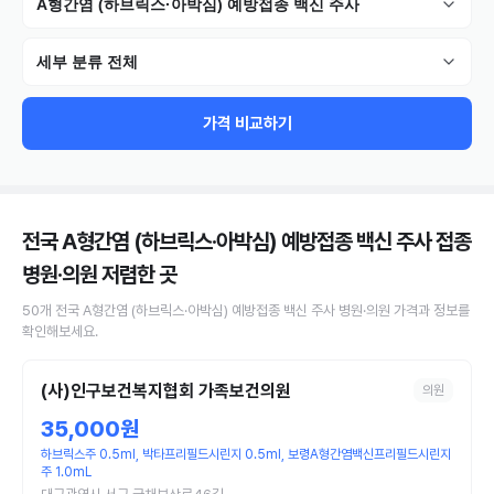
A형간염 (하브릭스·아박심) 예방접종 백신 주사
세부 분류 전체
가격 비교하기
전국 A형간염 (하브릭스·아박심) 예방접종 백신 주사 접종
병원·의원
저렴한 곳
50
개
전국
A형간염 (하브릭스·아박심) 예방접종 백신 주사
병원·의원
가격과 정보를
확인해보세요.
(사)인구보건복지협회 가족보건의원
의원
35,000원
하브릭스주 0.5ml, 박타프리필드시린지 0.5ml, 보령A형간염백신프리필드시린지
주 1.0mL