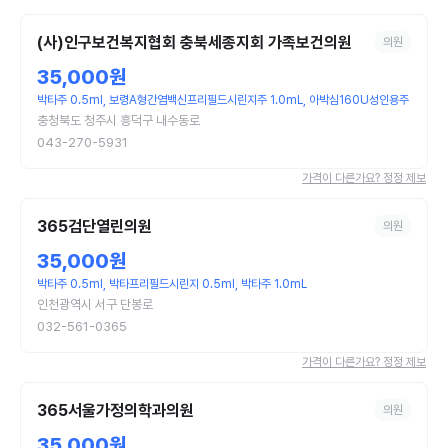
(사)인구보건복지협회 충북세종지회 가족보건의원
의원
35,000원
박타주 0.5ml, 보령A형간염백신프리필드시린지주 1.0mL, 아박심160U성인용주
충청북도 청주시 흥덕구 내수동로
043-270-5931
가격이 다른가요? 정정 제보
365검단열린의원
의원
35,000원
박타주 0.5ml, 박타프리필드시린지 0.5ml, 박타주 1.0mL
인천광역시 서구 단봉로
032-561-0365
가격이 다른가요? 정정 제보
365서울가정의학과의원
의원
35,000원