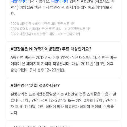
나만의닥터
에서 가능해요.
나만의닥터
앱에서 A형간염 (하브릭스·아
박심) 예방접종 백신 주사 병원·의원 최저가를 확인하고 예약해보세
요.
2026 대한민국 소비자 브랜드 대상 진료 부문 1위
2024 중앙일보 올해의 우수브랜드대상 • 비대면진료 부문 1위
2022 대한민국소비자브랜드 대상 • 서비스만족도 1위
A형간염은 NIP(국가예방접종) 무료 대상인가요?
A형간염 백신은 2012년생 이후 영유아 NIP 대상입니다. 성인은 비급
여이며 본 페이지의 가격이 적용됩니다. 대상: 2012년 1월 1일 이후
출생 어린이 (1차 생후 12~23개월).
A형간염은 몇 회 접종하나요?
질병관리청 표준예방접종일정 기준 A형간염 접종 스케줄은 다음과 같
습니다. 1차 / 간격: 생후 12~23개월 또는 성인 0개월 | 2차 / 간격: 1
차 후 6~12개월. 개인 상태에 따라 의료진과 상의해 조정할 수 있습
니다.