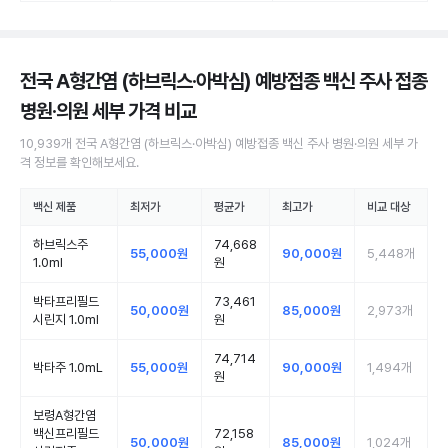
전국 A형간염 (하브릭스·아박심) 예방접종 백신 주사 접종
병원·의원
세부 가격 비교
10,939
개
전국
A형간염 (하브릭스·아박심) 예방접종 백신 주사
병원·의원
세부 가
격 정보를 확인해보세요.
백신 제품
최저가
평균가
최고가
비교 대상
하브릭스주
74,668
55,000원
90,000원
5,448
개
1.0ml
원
박타프리필드
73,461
50,000원
85,000원
2,973
개
시린지 1.0ml
원
74,714
박타주 1.0mL
55,000원
90,000원
1,494
개
원
보령A형간염
백신프리필드
72,158
50,000원
85,000원
1,024
개