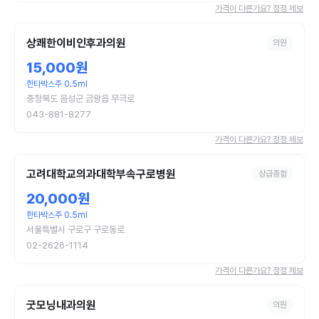
가격이 다른가요? 정정 제보
상쾌한이비인후과의원
의원
15,000원
한타박스주 0.5ml
충청북도 음성군 금왕읍 무극로
043-881-8277
가격이 다른가요? 정정 제보
고려대학교의과대학부속구로병원
상급종합
20,000원
한타박스주 0.5ml
서울특별시 구로구 구로동로
02-2626-1114
가격이 다른가요? 정정 제보
굿모닝내과의원
의원