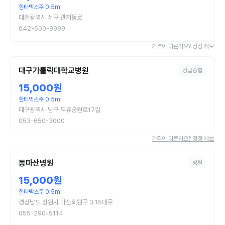
한타박스주 0.5ml
대전광역시 서구 관저동로
042-600-9999
가격이 다른가요? 정정 제보
대구가톨릭대학교병원
상급종합
15,000원
한타박스주 0.5ml
대구광역시 남구 두류공원로17길
053-650-3000
가격이 다른가요? 정정 제보
동마산병원
병원
15,000원
한타박스주 0.5ml
경상남도 창원시 마산회원구 3·15대로
055-290-5114