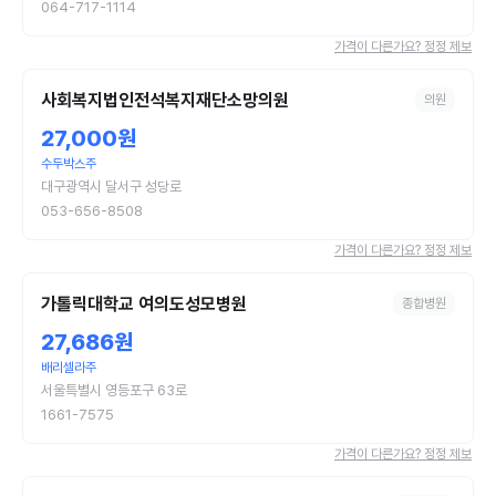
064-717-1114
가격이 다른가요? 정정 제보
사회복지법인전석복지재단소망의원
의원
27,000원
수두박스주
대구광역시 달서구 성당로
053-656-8508
가격이 다른가요? 정정 제보
가톨릭대학교 여의도성모병원
종합병원
27,686원
배리셀라주
서울특별시 영등포구 63로
1661-7575
가격이 다른가요? 정정 제보