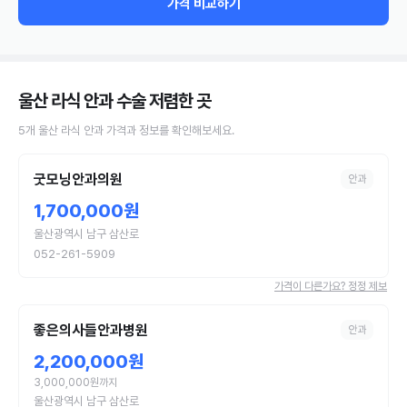
가격 비교하기
울산 라식 안과 수술
저렴한 곳
5
개
울산
라식
안과
가격과 정보를 확인해보세요.
굿모닝안과의원
안과
1,700,000원
울산광역시 남구 삼산로
052-261-5909
가격이 다른가요? 정정 제보
좋은의사들안과병원
안과
2,200,000원
3,000,000원까지
울산광역시 남구 삼산로