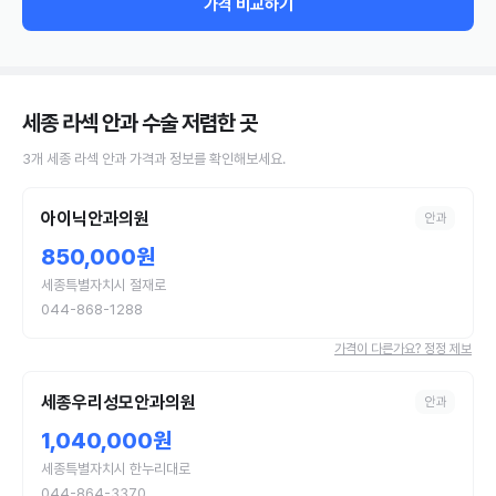
가격 비교하기
세종 라섹 안과 수술
저렴한 곳
3
개
세종
라섹
안과
가격과 정보를 확인해보세요.
아이닉안과의원
안과
850,000원
세종특별자치시 절재로
044-868-1288
가격이 다른가요? 정정 제보
세종우리성모안과의원
안과
1,040,000원
세종특별자치시 한누리대로
044-864-3370