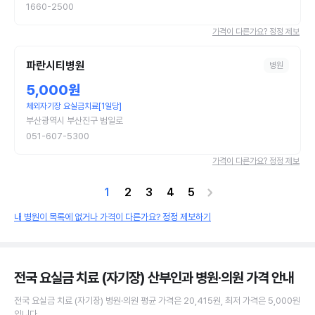
1660-2500
가격이 다른가요? 정정 제보
파란시티병원
병원
5,000원
체외자기장 요실금치료[1일당]
부산광역시 부산진구 범일로
051-607-5300
가격이 다른가요? 정정 제보
1
2
3
4
5
내 병원이 목록에 없거나 가격이 다른가요? 정정 제보하기
전국 요실금 치료 (자기장) 산부인과 병원·의원
가격 안내
전국
요실금 치료 (자기장)
병원·의원
평균 가격은
20,415원
, 최저 가격은
5,000원
입니다.