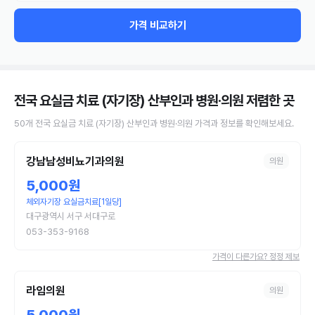
가격 비교하기
전국 요실금 치료 (자기장) 산부인과 병원·의원
저렴한 곳
50
개
전국
요실금 치료 (자기장)
산부인과 병원·의원
가격과 정보를 확인해보세요.
강남남성비뇨기과의원
의원
5,000원
체외자기장 요실금치료[1일당]
대구광역시 서구 서대구로
053-353-9168
가격이 다른가요? 정정 제보
라임의원
의원