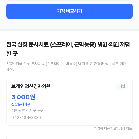
가격 비교하기
전국 신장 분사치료 (스프레이, 근막통증) 병원·의원
저렴
한 곳
50
개
전국
신장 분사치료 (스프레이, 근막통증)
병원·의원
가격과 정보를 확인해보
세요.
브레인업신경과의원
의원
3,000원
신장분사치료
대전광역시 서구 둔산로
042-484-3330
가격이 다른가요? 정정 제보