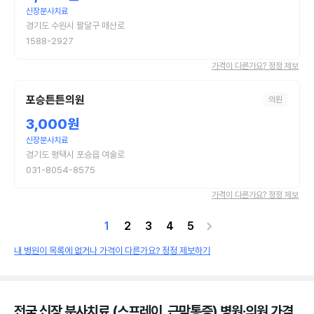
신장분사치료
경기도 수원시 팔달구 매산로
1588-2927
가격이 다른가요? 정정 제보
포승튼튼의원
의원
3,000원
신장분사치료
경기도 평택시 포승읍 여술로
031-8054-8575
가격이 다른가요? 정정 제보
1
2
3
4
5
내 병원이 목록에 없거나 가격이 다른가요? 정정 제보하기
전국 신장 분사치료 (스프레이, 근막통증) 병원·의원
가격