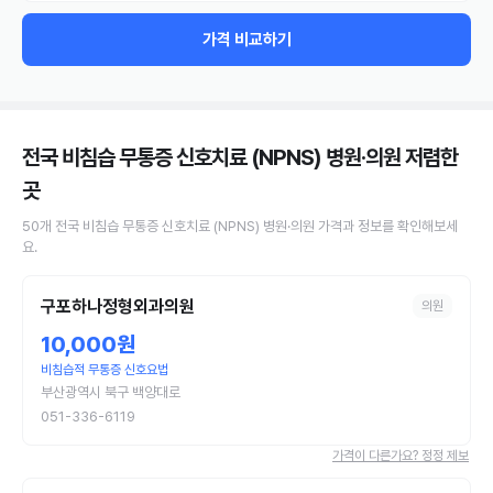
가격 비교하기
전국 비침습 무통증 신호치료 (NPNS) 병원·의원
저렴한
곳
50
개
전국
비침습 무통증 신호치료 (NPNS)
병원·의원
가격과 정보를 확인해보세
요.
구포하나정형외과의원
의원
10,000원
비침습적 무통증 신호요법
부산광역시 북구 백양대로
051-336-6119
가격이 다른가요? 정정 제보