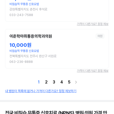
비침습적 무통증 신호요법
강원특별자치도 춘천시 후석로
033-243-7588
가격이 다른가요? 정정 제보
이준학마취통증의학과의원
의원
10,000원
비침습적 무통증 신호요법
전북특별자치도 전주시 완산구 서원로
063-236-8888
가격이 다른가요? 정정 제보
1
2
3
4
5
내 병원이 목록에 없거나 가격이 다른가요? 정정 제보하기
전국 비침습 무통증 신호치료 (NPNS) 병원·의원
가격 안