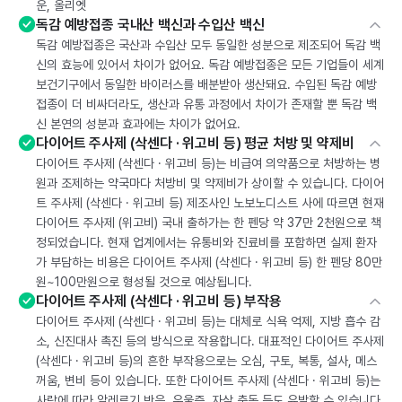
운, 올리엣
독감 예방접종 국내산 백신과 수입산 백신
독감 예방접종은 국산과 수입산 모두 동일한 성분으로 제조되어 독감 백
신의 효능에 있어서 차이가 없어요. 독감 예방접종은 모든 기업들이 세계
보건기구에서 동일한 바이러스를 배분받아 생산돼요. 수입된 독감 예방
접종이 더 비싸더라도, 생산과 유통 과정에서 차이가 존재할 뿐 독감 백
신 본연의 성분과 효과에는 차이가 없어요.
다이어트 주사제 (삭센다 · 위고비 등) 평균 처방 및 약제비
다이어트 주사제 (삭센다 · 위고비 등)는 비급여 의약품으로 처방하는 병
원과 조제하는 약국마다 처방비 및 약제비가 상이할 수 있습니다. 다이어
트 주사제 (삭센다 · 위고비 등) 제조사인 노보노디스트 사에 따르면 현재
다이어트 주사제 (위고비) 국내 출하가는 한 펜당 약 37만 2천원으로 책
정되었습니다. 현재 업계에서는 유통비와 진료비를 포함하면 실제 환자
가 부담하는 비용은 다이어트 주사제 (삭센다 · 위고비 등) 한 펜당 80만
원~100만원으로 형성될 것으로 예상됩니다.
다이어트 주사제 (삭센다 · 위고비 등) 부작용
다이어트 주사제 (삭센다 · 위고비 등)는 대체로 식욕 억제, 지방 흡수 감
소, 신진대사 촉진 등의 방식으로 작용합니다. 대표적인 다이어트 주사제
(삭센다 · 위고비 등)의 흔한 부작용으로는 오심, 구토, 복통, 설사, 메스
꺼움, 변비 등이 있습니다. 또한 다이어트 주사제 (삭센다 · 위고비 등)는
사람에 따라 알레르기 반응, 우울증, 자살 충동 등도 유발할 수 있습니다.