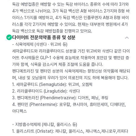
독감 예방접종은 예방할 수 있는 독감 바이러스 종류의 수에 따라 3가와
4가 백신으로 나뉘어요. 3가 독감 백신은 A형 바이러스 2가지와 B형 바
이러스 1가지를 예방하고, 4가 독감 백신은 인플루엔자 A형과 B형 바이
러스를 각각 2가지씩 예방할 수 있어요. 현재는 대부분의 병원에서 4가
독감 백신으로 독감 예방접종을 진행하고 있어요.
다이어트 전문의약품 종류 및 성분
- 식욕억제제 (삭센다 · 위고비 등)
세마글루티드와 리라클루타이드 성분을 가진 위고비와 삭센다 같은 다이
어트 주사제들은 GLP-1 수용체 효능제로 작용하여 포만감 및 팽만감 증
가와 함께, 식욕을 감소시켜 체중 조절에 도움을 줍니다.
펜디메트라진 및 펜터민 성분의 식욕억제제는 향정신성 의약품에 해당되
며, 내성 및 오남용의 우려가 있어 의료진의 지도 하에 복용해야 합니다.
1. 세마글루티드 (Semaglutide): 위고비, 오젬픽
2. 리라클루타이드 (Liraglutide): 삭센다
3. 펜디메트라진 (Phendimetrazine): 디어트, 페닝, 푸링
4. 펜터민 (Phentermine): 로우칼, 큐시미아, 휴터민세미, 디에타민,
아디펙스
- 지방흡수억제제 (제니칼, 올리시스 등)
1. 올리스타트 (Orlistat): 제니칼, 올리시스, 제니엑스,제니로우,리피다