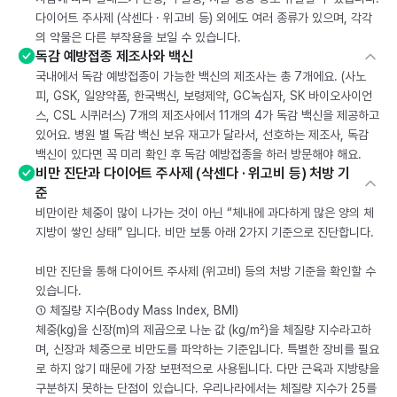
다이어트 주사제 (삭센다 · 위고비 등) 외에도 여러 종류가 있으며, 각각
의 약물은 다른 부작용을 보일 수 있습니다.
독감 예방접종 제조사와 백신
국내에서 독감 예방접종이 가능한 백신의 제조사는 총 7개에요. (사노
피, GSK, 일양약품, 한국백신, 보령제약, GC녹십자, SK 바이오사이언
스, CSL 시퀴러스) 7개의 제조사에서 11개의 4가 독감 백신을 제공하고
있어요. 병원 별 독감 백신 보유 재고가 달라서, 선호하는 제조사, 독감
백신이 있다면 꼭 미리 확인 후 독감 예방접종을 하러 방문해야 해요.
비만 진단과 다이어트 주사제 (삭센다 · 위고비 등) 처방 기
준
비만이란 체중이 많이 나가는 것이 아닌 “체내에 과다하게 많은 양의 체
지방이 쌓인 상태” 입니다. 비만 보통 아래 2가지 기준으로 진단합니다.
비만 진단을 통해 다이어트 주사제 (위고비) 등의 처방 기준을 확인할 수
있습니다.
① 체질량 지수(Body Mass Index, BMI)
체중(kg)을 신장(m)의 제곱으로 나눈 값 (kg/m²)을 체질량 지수라고하
며, 신장과 체중으로 비만도를 파악하는 기준입니다. 특별한 장비를 필요
로 하지 않기 때문에 가장 보편적으로 사용됩니다. 다만 근육과 지방량을
구분하지 못하는 단점이 있습니다. 우리나라에서는 체질량 지수가 25를