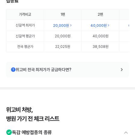
접종료
가격비교
1펜
2펜
신길역
최저가
20,000원
40,000원
60
신길역
평균가
20,000원
40,000원
60
전국 평균가
22,025원
38,508원
56
위고비 전국 최저가가 궁금하다면?
위고비 처방,
병원 가기 전 체크 리스트
독감 예방접종의 종류