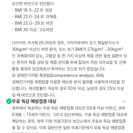
넘으면 비만으로 진단합다.
- BMI 18.5~22.9: 정상
- BMI 23.0~24.9: 과체중
- BMI 25.0~29.9: 비만
- BMI 30 이상: 고도비만
다이어트 주사제 (위고비)의 경우, 식약처로부터 초기 체질량지수가
30kg/m² 이상인 비만 환자, 또는 초기 BMI가 27kg/m² ~30kg/m²
인 과체중이며 당뇨, 고혈압 등 한 가지 이상의 체중 관련 동반 질환이 있
는 환자의 체중 감량 및 체중 관리를 위해 칼로리 저감 식이요법 및 신체
활동 증대의 보조제로서 투여하는 것으로 허가 받았습니다.
② 생체전기저항 측정법(bioimpedence analysis, BIA)
생체전기저항 측정법을 이용한 체성분 분석 결과를 사용하여 비만을 진
단합니다. 체지방률이 여성의 경우 30% 이상, 남성의 경우 25% 이상
일 때 비만으로 진단합니다.
무료 독감 예방접종 대상
정부에서 제공하는 무료 독감 예방접종 대상은 65세 이상 어르신, 생후
6개월 ~ 13세의 어린이, 그리고 임산부에요. 무료 독감 예방접종 대상에
해당하는 경우, 정부 지정 의료기관과 보건소에서 무료로 독감 예방접종
을 할 수 있어요. 이외 일반인은 일반 의료기관에서 유료 독감 예방접종