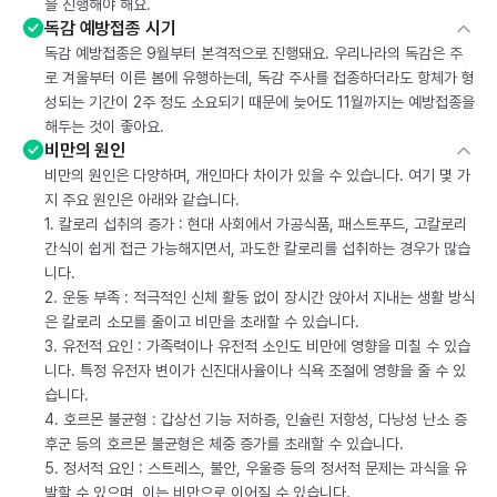
을 진행해야 해요.
독감 예방접종 시기
독감 예방접종은 9월부터 본격적으로 진행돼요. 우리나라의 독감은 주
로 겨울부터 이른 봄에 유행하는데, 독감 주사를 접종하더라도 항체가 형
성되는 기간이 2주 정도 소요되기 때문에 늦어도 11월까지는 예방접종을
해두는 것이 좋아요.
비만의 원인
비만의 원인은 다양하며, 개인마다 차이가 있을 수 있습니다. 여기 몇 가
지 주요 원인은 아래와 같습니다.
1. 칼로리 섭취의 증가 : 현대 사회에서 가공식품, 패스트푸드, 고칼로리
간식이 쉽게 접근 가능해지면서, 과도한 칼로리를 섭취하는 경우가 많습
니다.
2. 운동 부족 : 적극적인 신체 활동 없이 장시간 앉아서 지내는 생활 방식
은 칼로리 소모를 줄이고 비만을 초래할 수 있습니다.
3. 유전적 요인 : 가족력이나 유전적 소인도 비만에 영향을 미칠 수 있습
니다. 특정 유전자 변이가 신진대사율이나 식욕 조절에 영향을 줄 수 있
습니다.
4. 호르몬 불균형 : 갑상선 기능 저하증, 인슐린 저항성, 다낭성 난소 증
후군 등의 호르몬 불균형은 체중 증가를 초래할 수 있습니다.
5. 정서적 요인 : 스트레스, 불안, 우울증 등의 정서적 문제는 과식을 유
발할 수 있으며, 이는 비만으로 이어질 수 있습니다.