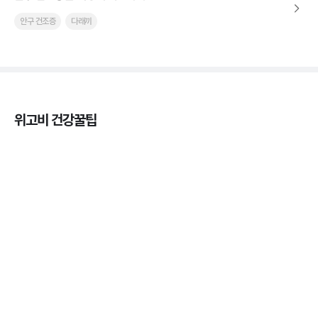
안구 건조증
다래끼
위고비 건강꿀팁
열사병 후유증, 언제까지 지켜볼까
3분 꿀팁
열사병 응급처치, 어디까지 식혀야할까?
3분 꿀팁