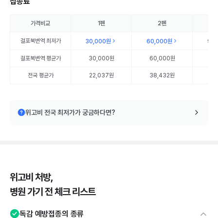
접종료
가격비교
1펜
2펜
걸포북변역
최저가
30,000원
60,000원
90
걸포북변역
평균가
30,000원
60,000원
90
전국 평균가
22,037원
38,432원
56
위고비 전국 최저가가 궁금하다면?
위고비 처방,
병원 가기 전 체크 리스트
독감 예방접종의 종류