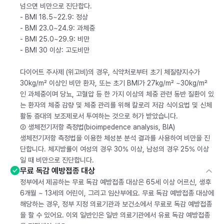
넘으면 비만으로 진단합다.
- BMI 18.5~22.9: 정상
- BMI 23.0~24.9: 과체중
- BMI 25.0~29.9: 비만
- BMI 30 이상: 고도비만
다이어트 주사제 (위고비)의 경우, 식약처로부터 초기 체질량지수가
30kg/m² 이상인 비만 환자, 또는 초기 BMI가 27kg/m² ~30kg/m²
인 과체중이며 당뇨, 고혈압 등 한 가지 이상의 체중 관련 동반 질환이 있
는 환자의 체중 감량 및 체중 관리를 위해 칼로리 저감 식이요법 및 신체
활동 증대의 보조제로서 투여하는 것으로 허가 받았습니다.
② 생체전기저항 측정법(bioimpedence analysis, BIA)
생체전기저항 측정법을 이용한 체성분 분석 결과를 사용하여 비만을 진
단합니다. 체지방률이 여성의 경우 30% 이상, 남성의 경우 25% 이상
일 때 비만으로 진단합니다.
무료 독감 예방접종 대상
정부에서 제공하는 무료 독감 예방접종 대상은 65세 이상 어르신, 생후
6개월 ~ 13세의 어린이, 그리고 임산부에요. 무료 독감 예방접종 대상에
해당하는 경우, 정부 지정 의료기관과 보건소에서 무료로 독감 예방접종
을 할 수 있어요. 이외 일반인은 일반 의료기관에서 유료 독감 예방접종