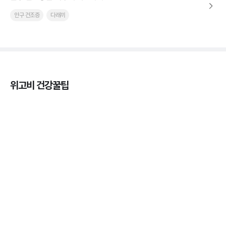
안구 건조증
다래끼
위고비 건강꿀팁
열사병 후유증, 언제까지 지켜볼까
3분 꿀팁
열사병 응급처치, 어디까지 식혀야할까?
3분 꿀팁