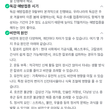
을 진행해야 해요.
독감 예방접종 시기
독감 예방접종은 9월부터 본격적으로 진행돼요. 우리나라의 독감은 주
로 겨울부터 이른 봄에 유행하는데, 독감 주사를 접종하더라도 항체가 형
성되는 기간이 2주 정도 소요되기 때문에 늦어도 11월까지는 예방접종을
해두는 것이 좋아요.
비만의 원인
비만의 원인은 다양하며, 개인마다 차이가 있을 수 있습니다. 여기 몇 가
지 주요 원인은 아래와 같습니다.
1. 칼로리 섭취의 증가 : 현대 사회에서 가공식품, 패스트푸드, 고칼로리
간식이 쉽게 접근 가능해지면서, 과도한 칼로리를 섭취하는 경우가 많습
니다.
2. 운동 부족 : 적극적인 신체 활동 없이 장시간 앉아서 지내는 생활 방식
은 칼로리 소모를 줄이고 비만을 초래할 수 있습니다.
3. 유전적 요인 : 가족력이나 유전적 소인도 비만에 영향을 미칠 수 있습
니다. 특정 유전자 변이가 신진대사율이나 식욕 조절에 영향을 줄 수 있
습니다.
4. 호르몬 불균형 : 갑상선 기능 저하증, 인슐린 저항성, 다낭성 난소 증
후군 등의 호르몬 불균형은 체중 증가를 초래할 수 있습니다.
5. 정서적 요인 : 스트레스, 불안, 우울증 등의 정서적 문제는 과식을 유
발할 수 있으며, 이는 비만으로 이어질 수 있습니다.