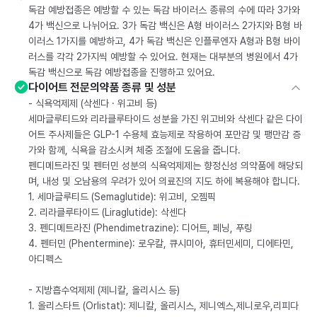
독감 예방접종은 예방할 수 있는 독감 바이러스 종류의 수에 따라 3가와
4가 백신으로 나뉘어요. 3가 독감 백신은 A형 바이러스 2가지와 B형 바
이러스 1가지를 예방하고, 4가 독감 백신은 인플루엔자 A형과 B형 바이
러스를 각각 2가지씩 예방할 수 있어요. 현재는 대부분의 병원에서 4가
독감 백신으로 독감 예방접종을 진행하고 있어요.
다이어트 전문의약품 종류 및 성분
- 식욕억제제 (삭센다 · 위고비 등)
세마글루티드와 리라클루타이드 성분을 가진 위고비와 삭센다 같은 다이
어트 주사제들은 GLP-1 수용체 효능제로 작용하여 포만감 및 팽만감 증
가와 함께, 식욕을 감소시켜 체중 조절에 도움을 줍니다.
펜디메트라진 및 펜터민 성분의 식욕억제제는 향정신성 의약품에 해당되
며, 내성 및 오남용의 우려가 있어 의료진의 지도 하에 복용해야 합니다.
1. 세마글루티드 (Semaglutide): 위고비, 오젬픽
2. 리라클루타이드 (Liraglutide): 삭센다
3. 펜디메트라진 (Phendimetrazine): 디어트, 페닝, 푸링
4. 펜터민 (Phentermine): 로우칼, 큐시미아, 휴터민세미, 디에타민,
아디펙스
- 지방흡수억제제 (제니칼, 올리시스 등)
1. 올리스타트 (Orlistat): 제니칼, 올리시스, 제니엑스,제니로우,리피다