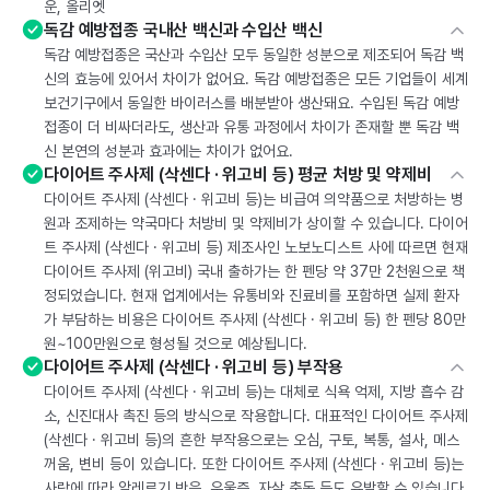
운, 올리엣
독감 예방접종 국내산 백신과 수입산 백신
독감 예방접종은 국산과 수입산 모두 동일한 성분으로 제조되어 독감 백
신의 효능에 있어서 차이가 없어요. 독감 예방접종은 모든 기업들이 세계
보건기구에서 동일한 바이러스를 배분받아 생산돼요. 수입된 독감 예방
접종이 더 비싸더라도, 생산과 유통 과정에서 차이가 존재할 뿐 독감 백
신 본연의 성분과 효과에는 차이가 없어요.
다이어트 주사제 (삭센다 · 위고비 등) 평균 처방 및 약제비
다이어트 주사제 (삭센다 · 위고비 등)는 비급여 의약품으로 처방하는 병
원과 조제하는 약국마다 처방비 및 약제비가 상이할 수 있습니다. 다이어
트 주사제 (삭센다 · 위고비 등) 제조사인 노보노디스트 사에 따르면 현재
다이어트 주사제 (위고비) 국내 출하가는 한 펜당 약 37만 2천원으로 책
정되었습니다. 현재 업계에서는 유통비와 진료비를 포함하면 실제 환자
가 부담하는 비용은 다이어트 주사제 (삭센다 · 위고비 등) 한 펜당 80만
원~100만원으로 형성될 것으로 예상됩니다.
다이어트 주사제 (삭센다 · 위고비 등) 부작용
다이어트 주사제 (삭센다 · 위고비 등)는 대체로 식욕 억제, 지방 흡수 감
소, 신진대사 촉진 등의 방식으로 작용합니다. 대표적인 다이어트 주사제
(삭센다 · 위고비 등)의 흔한 부작용으로는 오심, 구토, 복통, 설사, 메스
꺼움, 변비 등이 있습니다. 또한 다이어트 주사제 (삭센다 · 위고비 등)는
사람에 따라 알레르기 반응, 우울증, 자살 충동 등도 유발할 수 있습니다.