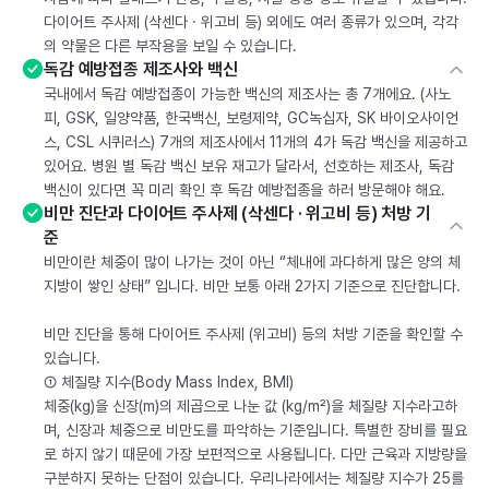
다이어트 주사제 (삭센다 · 위고비 등) 외에도 여러 종류가 있으며, 각각
의 약물은 다른 부작용을 보일 수 있습니다.
독감 예방접종 제조사와 백신
국내에서 독감 예방접종이 가능한 백신의 제조사는 총 7개에요. (사노
피, GSK, 일양약품, 한국백신, 보령제약, GC녹십자, SK 바이오사이언
스, CSL 시퀴러스) 7개의 제조사에서 11개의 4가 독감 백신을 제공하고
있어요. 병원 별 독감 백신 보유 재고가 달라서, 선호하는 제조사, 독감
백신이 있다면 꼭 미리 확인 후 독감 예방접종을 하러 방문해야 해요.
비만 진단과 다이어트 주사제 (삭센다 · 위고비 등) 처방 기
준
비만이란 체중이 많이 나가는 것이 아닌 “체내에 과다하게 많은 양의 체
지방이 쌓인 상태” 입니다. 비만 보통 아래 2가지 기준으로 진단합니다.
비만 진단을 통해 다이어트 주사제 (위고비) 등의 처방 기준을 확인할 수
있습니다.
① 체질량 지수(Body Mass Index, BMI)
체중(kg)을 신장(m)의 제곱으로 나눈 값 (kg/m²)을 체질량 지수라고하
며, 신장과 체중으로 비만도를 파악하는 기준입니다. 특별한 장비를 필요
로 하지 않기 때문에 가장 보편적으로 사용됩니다. 다만 근육과 지방량을
구분하지 못하는 단점이 있습니다. 우리나라에서는 체질량 지수가 25를