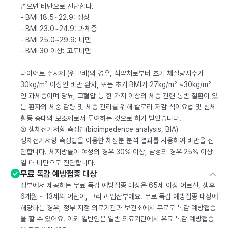
넘으면 비만으로 진단합다.
- BMI 18.5~22.9: 정상
- BMI 23.0~24.9: 과체중
- BMI 25.0~29.9: 비만
- BMI 30 이상: 고도비만
다이어트 주사제 (위고비)의 경우, 식약처로부터 초기 체질량지수가
30kg/m² 이상인 비만 환자, 또는 초기 BMI가 27kg/m² ~30kg/m²
인 과체중이며 당뇨, 고혈압 등 한 가지 이상의 체중 관련 동반 질환이 있
는 환자의 체중 감량 및 체중 관리를 위해 칼로리 저감 식이요법 및 신체
활동 증대의 보조제로서 투여하는 것으로 허가 받았습니다.
② 생체전기저항 측정법(bioimpedence analysis, BIA)
생체전기저항 측정법을 이용한 체성분 분석 결과를 사용하여 비만을 진
단합니다. 체지방률이 여성의 경우 30% 이상, 남성의 경우 25% 이상
일 때 비만으로 진단합니다.
무료 독감 예방접종 대상
정부에서 제공하는 무료 독감 예방접종 대상은 65세 이상 어르신, 생후
6개월 ~ 13세의 어린이, 그리고 임산부에요. 무료 독감 예방접종 대상에
해당하는 경우, 정부 지정 의료기관과 보건소에서 무료로 독감 예방접종
을 할 수 있어요. 이외 일반인은 일반 의료기관에서 유료 독감 예방접종