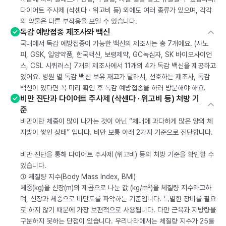
다이어트 주사제 (삭센다 · 위고비 등) 외에도 여러 종류가 있으며, 각각
의 약물은 다른 부작용을 보일 수 있습니다.
독감 예방접종 제조사와 백신
국내에서 독감 예방접종이 가능한 백신의 제조사는 총 7개에요. (사노
피, GSK, 일양약품, 한국백신, 보령제약, GC녹십자, SK 바이오사이언
스, CSL 시퀴러스) 7개의 제조사에서 11개의 4가 독감 백신을 제공하고
있어요. 병원 별 독감 백신 보유 재고가 달라서, 선호하는 제조사, 독감
백신이 있다면 꼭 미리 확인 후 독감 예방접종을 하러 방문해야 해요.
비만 진단과 다이어트 주사제 (삭센다 · 위고비 등) 처방 기
준
비만이란 체중이 많이 나가는 것이 아닌 “체내에 과다하게 많은 양의 체
지방이 쌓인 상태” 입니다. 비만 보통 아래 2가지 기준으로 진단합니다.
비만 진단을 통해 다이어트 주사제 (위고비) 등의 처방 기준을 확인할 수
있습니다.
① 체질량 지수(Body Mass Index, BMI)
체중(kg)을 신장(m)의 제곱으로 나눈 값 (kg/m²)을 체질량 지수라고하
며, 신장과 체중으로 비만도를 파악하는 기준입니다. 특별한 장비를 필요
로 하지 않기 때문에 가장 보편적으로 사용됩니다. 다만 근육과 지방량을
구분하지 못하는 단점이 있습니다. 우리나라에서는 체질량 지수가 25를