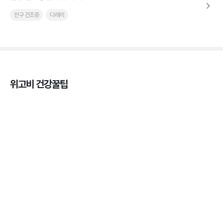
안구 건조증
다래끼
위고비 건강꿀팁
열사병 후유증, 언제까지 지켜볼까
3분 꿀팁
열사병 응급처치, 어디까지 식혀야할까?
3분 꿀팁