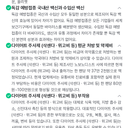
운, 올리엣
독감 예방접종 국내산 백신과 수입산 백신
독감 예방접종은 국산과 수입산 모두 동일한 성분으로 제조되어 독감 백
신의 효능에 있어서 차이가 없어요. 독감 예방접종은 모든 기업들이 세계
보건기구에서 동일한 바이러스를 배분받아 생산돼요. 수입된 독감 예방
접종이 더 비싸더라도, 생산과 유통 과정에서 차이가 존재할 뿐 독감 백
신 본연의 성분과 효과에는 차이가 없어요.
다이어트 주사제 (삭센다 · 위고비 등) 평균 처방 및 약제비
다이어트 주사제 (삭센다 · 위고비 등)는 비급여 의약품으로 처방하는 병
원과 조제하는 약국마다 처방비 및 약제비가 상이할 수 있습니다. 다이어
트 주사제 (삭센다 · 위고비 등) 제조사인 노보노디스트 사에 따르면 현재
다이어트 주사제 (위고비) 국내 출하가는 한 펜당 약 37만 2천원으로 책
정되었습니다. 현재 업계에서는 유통비와 진료비를 포함하면 실제 환자
가 부담하는 비용은 다이어트 주사제 (삭센다 · 위고비 등) 한 펜당 80만
원~100만원으로 형성될 것으로 예상됩니다.
다이어트 주사제 (삭센다 · 위고비 등) 부작용
다이어트 주사제 (삭센다 · 위고비 등)는 대체로 식욕 억제, 지방 흡수 감
소, 신진대사 촉진 등의 방식으로 작용합니다. 대표적인 다이어트 주사제
(삭센다 · 위고비 등)의 흔한 부작용으로는 오심, 구토, 복통, 설사, 메스
꺼움, 변비 등이 있습니다. 또한 다이어트 주사제 (삭센다 · 위고비 등)는
사람에 따라 알레르기 반응, 우울증, 자살 충동 등도 유발할 수 있습니다.