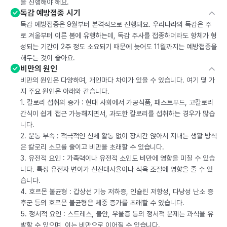
을 진행해야 해요.
독감 예방접종 시기
독감 예방접종은 9월부터 본격적으로 진행돼요. 우리나라의 독감은 주
로 겨울부터 이른 봄에 유행하는데, 독감 주사를 접종하더라도 항체가 형
성되는 기간이 2주 정도 소요되기 때문에 늦어도 11월까지는 예방접종을
해두는 것이 좋아요.
비만의 원인
비만의 원인은 다양하며, 개인마다 차이가 있을 수 있습니다. 여기 몇 가
지 주요 원인은 아래와 같습니다.
1. 칼로리 섭취의 증가 : 현대 사회에서 가공식품, 패스트푸드, 고칼로리
간식이 쉽게 접근 가능해지면서, 과도한 칼로리를 섭취하는 경우가 많습
니다.
2. 운동 부족 : 적극적인 신체 활동 없이 장시간 앉아서 지내는 생활 방식
은 칼로리 소모를 줄이고 비만을 초래할 수 있습니다.
3. 유전적 요인 : 가족력이나 유전적 소인도 비만에 영향을 미칠 수 있습
니다. 특정 유전자 변이가 신진대사율이나 식욕 조절에 영향을 줄 수 있
습니다.
4. 호르몬 불균형 : 갑상선 기능 저하증, 인슐린 저항성, 다낭성 난소 증
후군 등의 호르몬 불균형은 체중 증가를 초래할 수 있습니다.
5. 정서적 요인 : 스트레스, 불안, 우울증 등의 정서적 문제는 과식을 유
발할 수 있으며, 이는 비만으로 이어질 수 있습니다.