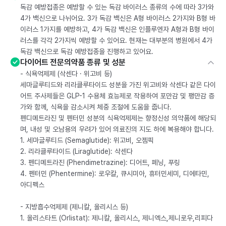
독감 예방접종은 예방할 수 있는 독감 바이러스 종류의 수에 따라 3가와
4가 백신으로 나뉘어요. 3가 독감 백신은 A형 바이러스 2가지와 B형 바
이러스 1가지를 예방하고, 4가 독감 백신은 인플루엔자 A형과 B형 바이
러스를 각각 2가지씩 예방할 수 있어요. 현재는 대부분의 병원에서 4가
독감 백신으로 독감 예방접종을 진행하고 있어요.
다이어트 전문의약품 종류 및 성분
- 식욕억제제 (삭센다 · 위고비 등)
세마글루티드와 리라클루타이드 성분을 가진 위고비와 삭센다 같은 다이
어트 주사제들은 GLP-1 수용체 효능제로 작용하여 포만감 및 팽만감 증
가와 함께, 식욕을 감소시켜 체중 조절에 도움을 줍니다.
펜디메트라진 및 펜터민 성분의 식욕억제제는 향정신성 의약품에 해당되
며, 내성 및 오남용의 우려가 있어 의료진의 지도 하에 복용해야 합니다.
1. 세마글루티드 (Semaglutide): 위고비, 오젬픽
2. 리라클루타이드 (Liraglutide): 삭센다
3. 펜디메트라진 (Phendimetrazine): 디어트, 페닝, 푸링
4. 펜터민 (Phentermine): 로우칼, 큐시미아, 휴터민세미, 디에타민,
아디펙스
- 지방흡수억제제 (제니칼, 올리시스 등)
1. 올리스타트 (Orlistat): 제니칼, 올리시스, 제니엑스,제니로우,리피다