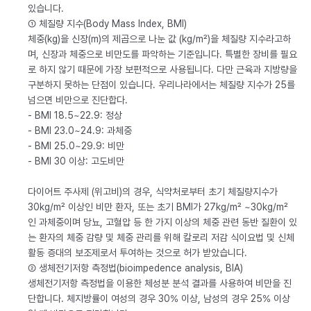
있습니다.
① 체질량 지수(Body Mass Index, BMI)
체중(kg)을 신장(m)의 제곱으로 나눈 값 (kg/m²)을 체질량 지수라고하
며, 신장과 체중으로 비만도를 파악하는 기준입니다. 특별한 장비를 필요
로 하지 않기 때문에 가장 보편적으로 사용됩니다. 다만 근육과 지방량을
구분하지 못하는 단점이 있습니다. 우리나라에서는 체질량 지수가 25를
넘으면 비만으로 진단합다.
- BMI 18.5~22.9: 정상
- BMI 23.0~24.9: 과체중
- BMI 25.0~29.9: 비만
- BMI 30 이상: 고도비만
다이어트 주사제 (위고비)의 경우, 식약처로부터 초기 체질량지수가
30kg/m² 이상인 비만 환자, 또는 초기 BMI가 27kg/m² ~30kg/m²
인 과체중이며 당뇨, 고혈압 등 한 가지 이상의 체중 관련 동반 질환이 있
는 환자의 체중 감량 및 체중 관리를 위해 칼로리 저감 식이요법 및 신체
활동 증대의 보조제로서 투여하는 것으로 허가 받았습니다.
② 생체전기저항 측정법(bioimpedence analysis, BIA)
생체전기저항 측정법을 이용한 체성분 분석 결과를 사용하여 비만을 진
단합니다. 체지방률이 여성의 경우 30% 이상, 남성의 경우 25% 이상