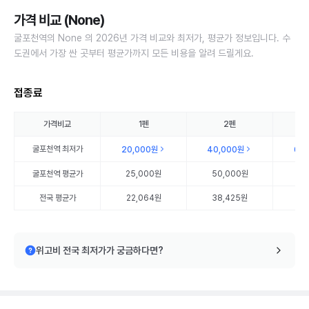
가격 비교 (None)
굴포천역의 None 의 2026년 가격 비교와 최저가, 평균가 정보입니다. 수
도권에서 가장 싼 곳부터 평균가까지 모든 비용을 알려 드릴게요.
접종료
가격비교
1펜
2펜
굴포천역
최저가
20,000원
40,000원
60
굴포천역
평균가
25,000원
50,000원
75
전국 평균가
22,064원
38,425원
55
위고비 전국 최저가가 궁금하다면?