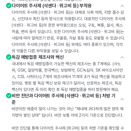
다이어트 주사제 (삭센다 · 위고비 등) 부작용
다이어트 주사제 (삭센다 · 위고비 등)는 대체로 식욕 억제, 지방 흡수 감
소, 신진대사 촉진 등의 방식으로 작용합니다. 대표적인 다이어트 주사제
(삭센다 · 위고비 등)의 흔한 부작용으로는 오심, 구토, 복통, 설사, 메스
꺼움, 변비 등이 있습니다. 또한 다이어트 주사제 (삭센다 · 위고비 등)는
사람에 따라 알레르기 반응, 우울증, 자살 충동 등도 유발할 수 있습니다.
다이어트 주사제 (삭센다 · 위고비 등) 외에도 여러 종류가 있으며, 각각
의 약물은 다른 부작용을 보일 수 있습니다.
독감 예방접종 제조사와 백신
국내에서 독감 예방접종이 가능한 백신의 제조사는 총 7개에요. (사노
피, GSK, 일양약품, 한국백신, 보령제약, GC녹십자, SK 바이오사이언
스, CSL 시퀴러스) 7개의 제조사에서 11개의 4가 독감 백신을 제공하고
있어요. 병원 별 독감 백신 보유 재고가 달라서, 선호하는 제조사, 독감
백신이 있다면 꼭 미리 확인 후 독감 예방접종을 하러 방문해야 해요.
비만 진단과 다이어트 주사제 (삭센다 · 위고비 등) 처방 기
준
비만이란 체중이 많이 나가는 것이 아닌 “체내에 과다하게 많은 양의 체
지방이 쌓인 상태” 입니다. 비만 보통 아래 2가지 기준으로 진단합니다.
비만 진단을 통해 다이어트 주사제 (위고비) 등의 처방 기준을 확인할 수