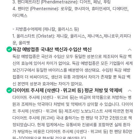
3. 펜디메트라진 (Phendimetrazine): 디어트, 페닝, 푸링
4. 펜터민 (Phentermine): 로우칼, 큐시미아, 휴터민세미, 디에타민,
아디펙스
- 지방흡수억제제 (제니칼, 올리시스 등)
1. 올리스타트 (Orlistat): 제니칼, 올리시스, 제니엑스,제니로우,리피다
운, 올리엣
독감 예방접종 국내산 백신과 수입산 백신
독감 예방접종은 국산과 수입산 모두 동일한 성분으로 제조되어 독감 백
신의 효능에 있어서 차이가 없어요. 독감 예방접종은 모든 기업들이 세계
보건기구에서 동일한 바이러스를 배분받아 생산돼요. 수입된 독감 예방
접종이 더 비싸더라도, 생산과 유통 과정에서 차이가 존재할 뿐 독감 백
신 본연의 성분과 효과에는 차이가 없어요.
다이어트 주사제 (삭센다 · 위고비 등) 평균 처방 및 약제비
다이어트 주사제 (삭센다 · 위고비 등)는 비급여 의약품으로 처방하는 병
원과 조제하는 약국마다 처방비 및 약제비가 상이할 수 있습니다. 다이어
트 주사제 (삭센다 · 위고비 등) 제조사인 노보노디스트 사에 따르면 현재
다이어트 주사제 (위고비) 국내 출하가는 한 펜당 약 37만 2천원으로 책
정되었습니다. 현재 업계에서는 유통비와 진료비를 포함하면 실제 환자
가 부담하는 비용은 다이어트 주사제 (삭센다 · 위고비 등) 한 펜당 80만
원~100만원으로 형성될 것으로 예상됩니다.