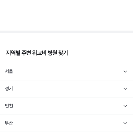
당
3분 꿀팁 ㆍ #당뇨
지역별 주변
위고비
병원 찾기
서울
경기
인천
부산