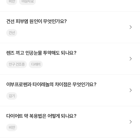
비만
마운자로
건선 피부염 원인이 무엇인가요?
건선
렌즈 끼고 인공눈물 투약해도 되나요?
안구 건조증
다래끼
이부프로펜과 타이레놀의 차이점은 무엇인가요?
감기
다이어트 약 복용법은 어떻게 되나요?
비만