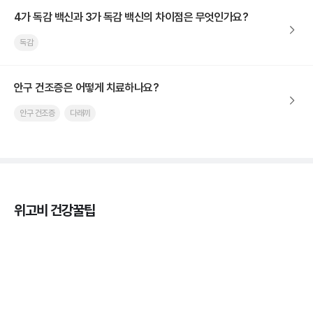
4가 독감 백신과 3가 독감 백신의 차이점은 무엇인가요?
독감
안구 건조증은 어떻게 치료하나요?
안구 건조증
다래끼
위고비 건강꿀팁
열사병 후유증, 언제까지 지켜볼까
3분 꿀팁