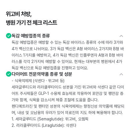
위고비 처방,
병원 가기 전 체크 리스트
독감 예방접종의 종류
독감 예방접종은 예방할 수 있는 독감 바이러스 종류의 수에 따라 3가와
4가 백신으로 나뉘어요. 3가 독감 백신은 A형 바이러스 2가지와 B형 바
이러스 1가지를 예방하고, 4가 독감 백신은 인플루엔자 A형과 B형 바이
러스를 각각 2가지씩 예방할 수 있어요. 현재는 대부분의 병원에서 4가
독감 백신으로 독감 예방접종을 진행하고 있어요.
다이어트 전문의약품 종류 및 성분
- 식욕억제제 (삭센다 · 위고비 등)
세마글루티드와 리라클루타이드 성분을 가진 위고비와 삭센다 같은 다이
어트 주사제들은 GLP-1 수용체 효능제로 작용하여 포만감 및 팽만감 증
가와 함께, 식욕을 감소시켜 체중 조절에 도움을 줍니다.
펜디메트라진 및 펜터민 성분의 식욕억제제는 향정신성 의약품에 해당되
며, 내성 및 오남용의 우려가 있어 의료진의 지도 하에 복용해야 합니다.
1. 세마글루티드 (Semaglutide): 위고비, 오젬픽
2. 리라클루타이드 (Liraglutide): 삭센다