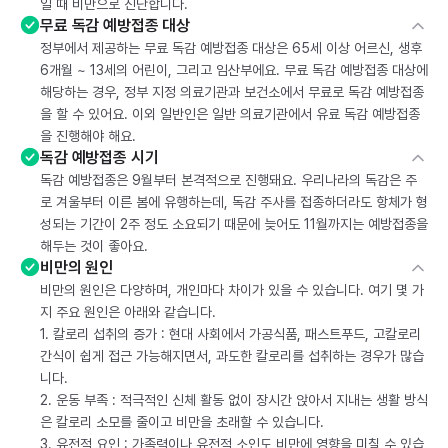
일 때 비만으로 진단합니다.
무료 독감 예방접종 대상
정부에서 제공하는 무료 독감 예방접종 대상은 65세 이상 어르신, 생후
6개월 ~ 13세의 어린이, 그리고 임산부에요. 무료 독감 예방접종 대상에
해당하는 경우, 정부 지정 의료기관과 보건소에서 무료로 독감 예방접종
을 할 수 있어요. 이외 일반인은 일반 의료기관에서 유료 독감 예방접종
을 진행해야 해요.
독감 예방접종 시기
독감 예방접종은 9월부터 본격적으로 진행돼요. 우리나라의 독감은 주
로 겨울부터 이른 봄에 유행하는데, 독감 주사를 접종하더라도 항체가 형
성되는 기간이 2주 정도 소요되기 때문에 늦어도 11월까지는 예방접종을
해두는 것이 좋아요.
비만의 원인
비만의 원인은 다양하며, 개인마다 차이가 있을 수 있습니다. 여기 몇 가
지 주요 원인은 아래와 같습니다.
1. 칼로리 섭취의 증가 : 현대 사회에서 가공식품, 패스트푸드, 고칼로리
간식이 쉽게 접근 가능해지면서, 과도한 칼로리를 섭취하는 경우가 많습
니다.
2. 운동 부족 : 적극적인 신체 활동 없이 장시간 앉아서 지내는 생활 방식
은 칼로리 소모를 줄이고 비만을 초래할 수 있습니다.
3. 유전적 요인 : 가족력이나 유전적 소인도 비만에 영향을 미칠 수 있습