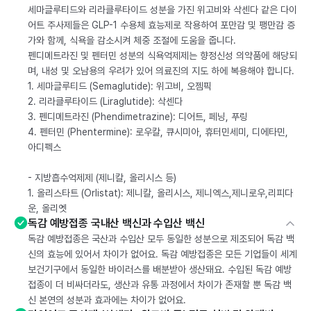
세마글루티드와 리라클루타이드 성분을 가진 위고비와 삭센다 같은 다이
어트 주사제들은 GLP-1 수용체 효능제로 작용하여 포만감 및 팽만감 증
가와 함께, 식욕을 감소시켜 체중 조절에 도움을 줍니다.
펜디메트라진 및 펜터민 성분의 식욕억제제는 향정신성 의약품에 해당되
며, 내성 및 오남용의 우려가 있어 의료진의 지도 하에 복용해야 합니다.
1. 세마글루티드 (Semaglutide): 위고비, 오젬픽
2. 리라클루타이드 (Liraglutide): 삭센다
3. 펜디메트라진 (Phendimetrazine): 디어트, 페닝, 푸링
4. 펜터민 (Phentermine): 로우칼, 큐시미아, 휴터민세미, 디에타민,
아디펙스
- 지방흡수억제제 (제니칼, 올리시스 등)
1. 올리스타트 (Orlistat): 제니칼, 올리시스, 제니엑스,제니로우,리피다
운, 올리엣
독감 예방접종 국내산 백신과 수입산 백신
독감 예방접종은 국산과 수입산 모두 동일한 성분으로 제조되어 독감 백
신의 효능에 있어서 차이가 없어요. 독감 예방접종은 모든 기업들이 세계
보건기구에서 동일한 바이러스를 배분받아 생산돼요. 수입된 독감 예방
접종이 더 비싸더라도, 생산과 유통 과정에서 차이가 존재할 뿐 독감 백
신 본연의 성분과 효과에는 차이가 없어요.