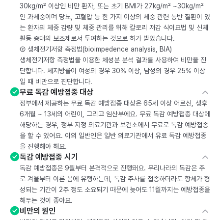
30kg/m² 이상인 비만 환자, 또는 초기 BMI가 27kg/m² ~30kg/m²
인 과체중이며 당뇨, 고혈압 등 한 가지 이상의 체중 관련 동반 질환이 있
는 환자의 체중 감량 및 체중 관리를 위해 칼로리 저감 식이요법 및 신체
활동 증대의 보조제로서 투여하는 것으로 허가 받았습니다.
② 생체전기저항 측정법(bioimpedence analysis, BIA)
생체전기저항 측정법을 이용한 체성분 분석 결과를 사용하여 비만을 진
단합니다. 체지방률이 여성의 경우 30% 이상, 남성의 경우 25% 이상
일 때 비만으로 진단합니다.
무료 독감 예방접종 대상
정부에서 제공하는 무료 독감 예방접종 대상은 65세 이상 어르신, 생후
6개월 ~ 13세의 어린이, 그리고 임산부에요. 무료 독감 예방접종 대상에
해당하는 경우, 정부 지정 의료기관과 보건소에서 무료로 독감 예방접종
을 할 수 있어요. 이외 일반인은 일반 의료기관에서 유료 독감 예방접종
을 진행해야 해요.
독감 예방접종 시기
독감 예방접종은 9월부터 본격적으로 진행돼요. 우리나라의 독감은 주
로 겨울부터 이른 봄에 유행하는데, 독감 주사를 접종하더라도 항체가 형
성되는 기간이 2주 정도 소요되기 때문에 늦어도 11월까지는 예방접종을
해두는 것이 좋아요.
비만의 원인