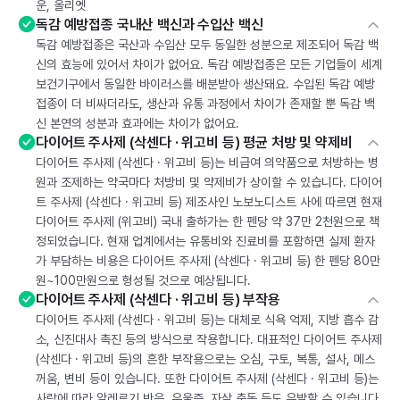
운, 올리엣
독감 예방접종 국내산 백신과 수입산 백신
독감 예방접종은 국산과 수입산 모두 동일한 성분으로 제조되어 독감 백
신의 효능에 있어서 차이가 없어요. 독감 예방접종은 모든 기업들이 세계
보건기구에서 동일한 바이러스를 배분받아 생산돼요. 수입된 독감 예방
접종이 더 비싸더라도, 생산과 유통 과정에서 차이가 존재할 뿐 독감 백
신 본연의 성분과 효과에는 차이가 없어요.
다이어트 주사제 (삭센다 · 위고비 등) 평균 처방 및 약제비
다이어트 주사제 (삭센다 · 위고비 등)는 비급여 의약품으로 처방하는 병
원과 조제하는 약국마다 처방비 및 약제비가 상이할 수 있습니다. 다이어
트 주사제 (삭센다 · 위고비 등) 제조사인 노보노디스트 사에 따르면 현재
다이어트 주사제 (위고비) 국내 출하가는 한 펜당 약 37만 2천원으로 책
정되었습니다. 현재 업계에서는 유통비와 진료비를 포함하면 실제 환자
가 부담하는 비용은 다이어트 주사제 (삭센다 · 위고비 등) 한 펜당 80만
원~100만원으로 형성될 것으로 예상됩니다.
다이어트 주사제 (삭센다 · 위고비 등) 부작용
다이어트 주사제 (삭센다 · 위고비 등)는 대체로 식욕 억제, 지방 흡수 감
소, 신진대사 촉진 등의 방식으로 작용합니다. 대표적인 다이어트 주사제
(삭센다 · 위고비 등)의 흔한 부작용으로는 오심, 구토, 복통, 설사, 메스
꺼움, 변비 등이 있습니다. 또한 다이어트 주사제 (삭센다 · 위고비 등)는
사람에 따라 알레르기 반응, 우울증, 자살 충동 등도 유발할 수 있습니다.