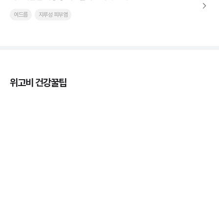
여드름
지루성 피부염
위고비 건강꿀팁
마운자로 효과, 언제부터 나타날까?
3분 꿀팁 ㆍ #마운자로
마운자로 온누리상품권으로 결제 가능한가요? — 최
저가 처방 꿀팁
3분 꿀팁 ㆍ #비만 #마운자로