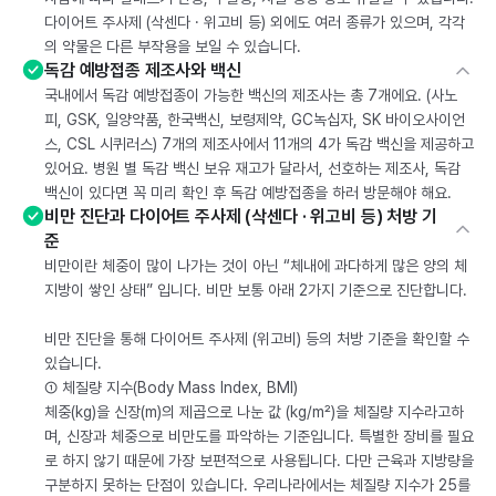
다이어트 주사제 (삭센다 · 위고비 등) 외에도 여러 종류가 있으며, 각각
의 약물은 다른 부작용을 보일 수 있습니다.
독감 예방접종 제조사와 백신
국내에서 독감 예방접종이 가능한 백신의 제조사는 총 7개에요. (사노
피, GSK, 일양약품, 한국백신, 보령제약, GC녹십자, SK 바이오사이언
스, CSL 시퀴러스) 7개의 제조사에서 11개의 4가 독감 백신을 제공하고
있어요. 병원 별 독감 백신 보유 재고가 달라서, 선호하는 제조사, 독감
백신이 있다면 꼭 미리 확인 후 독감 예방접종을 하러 방문해야 해요.
비만 진단과 다이어트 주사제 (삭센다 · 위고비 등) 처방 기
준
비만이란 체중이 많이 나가는 것이 아닌 “체내에 과다하게 많은 양의 체
지방이 쌓인 상태” 입니다. 비만 보통 아래 2가지 기준으로 진단합니다.
비만 진단을 통해 다이어트 주사제 (위고비) 등의 처방 기준을 확인할 수
있습니다.
① 체질량 지수(Body Mass Index, BMI)
체중(kg)을 신장(m)의 제곱으로 나눈 값 (kg/m²)을 체질량 지수라고하
며, 신장과 체중으로 비만도를 파악하는 기준입니다. 특별한 장비를 필요
로 하지 않기 때문에 가장 보편적으로 사용됩니다. 다만 근육과 지방량을
구분하지 못하는 단점이 있습니다. 우리나라에서는 체질량 지수가 25를