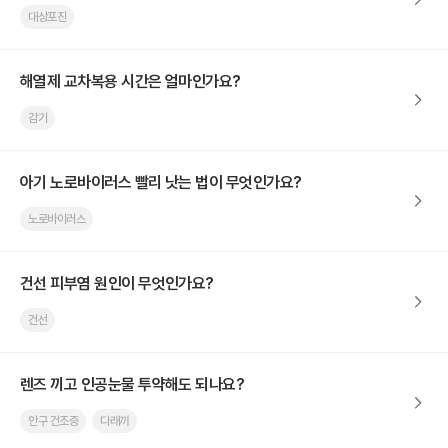
대상포진
해열제 교차복용 시간은 얼마인가요?
감기
아기 노로바이러스 빨리 낫는 법이 무엇인가요?
노로바이러스
건선 피부염 원인이 무엇인가요?
건선
렌즈 끼고 인공눈물 투약해도 되나요?
안구 건조증
다래끼