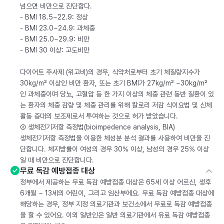
넘으면 비만으로 진단합다.
- BMI 18.5~22.9: 정상
- BMI 23.0~24.9: 과체중
- BMI 25.0~29.9: 비만
- BMI 30 이상: 고도비만
다이어트 주사제 (위고비)의 경우, 식약처로부터 초기 체질량지수가
30kg/m² 이상인 비만 환자, 또는 초기 BMI가 27kg/m² ~30kg/m²
인 과체중이며 당뇨, 고혈압 등 한 가지 이상의 체중 관련 동반 질환이 있
는 환자의 체중 감량 및 체중 관리를 위해 칼로리 저감 식이요법 및 신체
활동 증대의 보조제로서 투여하는 것으로 허가 받았습니다.
② 생체전기저항 측정법(bioimpedence analysis, BIA)
생체전기저항 측정법을 이용한 체성분 분석 결과를 사용하여 비만을 진
단합니다. 체지방률이 여성의 경우 30% 이상, 남성의 경우 25% 이상
일 때 비만으로 진단합니다.
무료 독감 예방접종 대상
정부에서 제공하는 무료 독감 예방접종 대상은 65세 이상 어르신, 생후
6개월 ~ 13세의 어린이, 그리고 임산부에요. 무료 독감 예방접종 대상에
해당하는 경우, 정부 지정 의료기관과 보건소에서 무료로 독감 예방접종
을 할 수 있어요. 이외 일반인은 일반 의료기관에서 유료 독감 예방접종