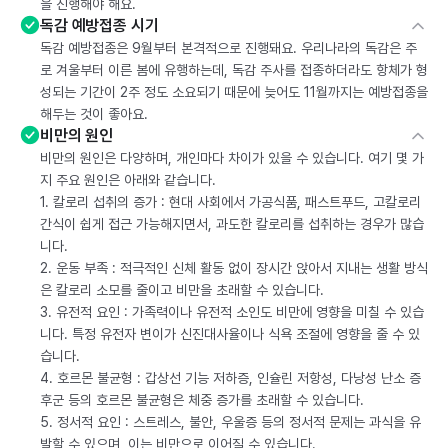
을 진행해야 해요.
독감 예방접종 시기
독감 예방접종은 9월부터 본격적으로 진행돼요. 우리나라의 독감은 주
로 겨울부터 이른 봄에 유행하는데, 독감 주사를 접종하더라도 항체가 형
성되는 기간이 2주 정도 소요되기 때문에 늦어도 11월까지는 예방접종을
해두는 것이 좋아요.
비만의 원인
비만의 원인은 다양하며, 개인마다 차이가 있을 수 있습니다. 여기 몇 가
지 주요 원인은 아래와 같습니다.
1. 칼로리 섭취의 증가 : 현대 사회에서 가공식품, 패스트푸드, 고칼로리
간식이 쉽게 접근 가능해지면서, 과도한 칼로리를 섭취하는 경우가 많습
니다.
2. 운동 부족 : 적극적인 신체 활동 없이 장시간 앉아서 지내는 생활 방식
은 칼로리 소모를 줄이고 비만을 초래할 수 있습니다.
3. 유전적 요인 : 가족력이나 유전적 소인도 비만에 영향을 미칠 수 있습
니다. 특정 유전자 변이가 신진대사율이나 식욕 조절에 영향을 줄 수 있
습니다.
4. 호르몬 불균형 : 갑상선 기능 저하증, 인슐린 저항성, 다낭성 난소 증
후군 등의 호르몬 불균형은 체중 증가를 초래할 수 있습니다.
5. 정서적 요인 : 스트레스, 불안, 우울증 등의 정서적 문제는 과식을 유
발할 수 있으며, 이는 비만으로 이어질 수 있습니다.