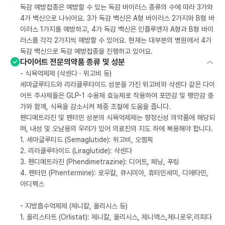
독감 예방접종은 예방할 수 있는 독감 바이러스 종류의 수에 따라 3가와
4가 백신으로 나뉘어요. 3가 독감 백신은 A형 바이러스 2가지와 B형 바
이러스 1가지를 예방하고, 4가 독감 백신은 인플루엔자 A형과 B형 바이
러스를 각각 2가지씩 예방할 수 있어요. 현재는 대부분의 병원에서 4가
독감 백신으로 독감 예방접종을 진행하고 있어요.
다이어트 전문의약품 종류 및 성분
- 식욕억제제 (삭센다 · 위고비 등)
세마글루티드와 리라클루타이드 성분을 가진 위고비와 삭센다 같은 다이
어트 주사제들은 GLP-1 수용체 효능제로 작용하여 포만감 및 팽만감 증
가와 함께, 식욕을 감소시켜 체중 조절에 도움을 줍니다.
펜디메트라진 및 펜터민 성분의 식욕억제제는 향정신성 의약품에 해당되
며, 내성 및 오남용의 우려가 있어 의료진의 지도 하에 복용해야 합니다.
1. 세마글루티드 (Semaglutide): 위고비, 오젬픽
2. 리라클루타이드 (Liraglutide): 삭센다
3. 펜디메트라진 (Phendimetrazine): 디어트, 페닝, 푸링
4. 펜터민 (Phentermine): 로우칼, 큐시미아, 휴터민세미, 디에타민,
아디펙스
- 지방흡수억제제 (제니칼, 올리시스 등)
1. 올리스타트 (Orlistat): 제니칼, 올리시스, 제니엑스,제니로우,리피다