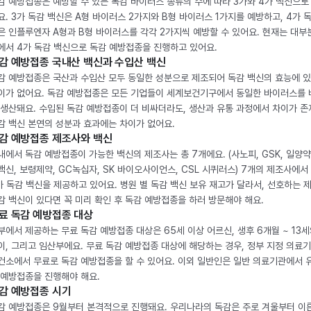
감 예방접종은 예방할 수 있는 독감 바이러스 종류의 수에 따라 3가와 4가 백신으로
요. 3가 독감 백신은 A형 바이러스 2가지와 B형 바이러스 1가지를 예방하고, 4가 
은 인플루엔자 A형과 B형 바이러스를 각각 2가지씩 예방할 수 있어요. 현재는 대부
에서 4가 독감 백신으로 독감 예방접종을 진행하고 있어요.
감 예방접종 국내산 백신과 수입산 백신
감 예방접종은 국산과 수입산 모두 동일한 성분으로 제조되어 독감 백신의 효능에 
이가 없어요. 독감 예방접종은 모든 기업들이 세계보건기구에서 동일한 바이러스를
 생산돼요. 수입된 독감 예방접종이 더 비싸더라도, 생산과 유통 과정에서 차이가 존
감 백신 본연의 성분과 효과에는 차이가 없어요.
감 예방접종 제조사와 백신
내에서 독감 예방접종이 가능한 백신의 제조사는 총 7개에요. (사노피, GSK, 일양약
백신, 보령제약, GC녹십자, SK 바이오사이언스, CSL 시퀴러스) 7개의 제조사에서 
가 독감 백신을 제공하고 있어요. 병원 별 독감 백신 보유 재고가 달라서, 선호하는 
감 백신이 있다면 꼭 미리 확인 후 독감 예방접종을 하러 방문해야 해요.
료 독감 예방접종 대상
부에서 제공하는 무료 독감 예방접종 대상은 65세 이상 어르신, 생후 6개월 ~ 13세
이, 그리고 임산부에요. 무료 독감 예방접종 대상에 해당하는 경우, 정부 지정 의료
건소에서 무료로 독감 예방접종을 할 수 있어요. 이외 일반인은 일반 의료기관에서 
 예방접종을 진행해야 해요.
감 예방접종 시기
감 예방접종은 9월부터 본격적으로 진행돼요. 우리나라의 독감은 주로 겨울부터 이