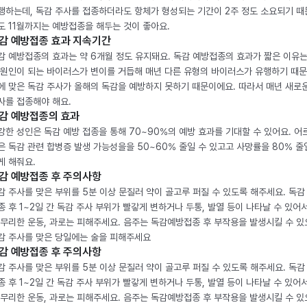
행하는데, 독감 주사를 접종하더라도 항체가 형성되는 기간이 2주 정도 소요되기 때
도 11월까지는 예방접종을 해두는 것이 좋아요.
감 예방접종 효과 지속기간
감 예방접종의 효과는 약 6개월 정도 유지돼요. 독감 예방접종의 효과가 짧은 이유는
 원인이 되는 바이러스가 변이를 거듭해 매년 다른 유형의 바이러스가 유행하기 때문
에 맞은 독감 주사가 올해의 독감을 예방하지 못하기 때문이에요. 따라서 매년 새로
사를 접종해야 해요.
감 예방접종의 효과
강한 성인은 독감 예방 접종을 통해 70~90%의 예방 효과를 기대할 수 있어요. 어
은 독감 관련 합병증 발생 가능성을을 50~60% 줄일 수 있고고 사망률을 80% 줄
게 해줘요.
감 예방접종 후 주의사항
감 주사를 맞은 부위를 5분 이상 문질러 약이 골고루 퍼질 수 있도록 해주세요. 독감
종 후 1~2일 간 독감 주사 부위가 빨갛게 변하거나 두통, 발열 등이 나타날 수 있어
 무리한 운동, 과로는 피해주세요. 음주는 독감예방접종 후 부작용을 발생시킬 수 
감 주사를 맞은 당일에는 술을 피해주세요
감 예방접종 후 주의사항
감 주사를 맞은 부위를 5분 이상 문질러 약이 골고루 퍼질 수 있도록 해주세요. 독감
종 후 1~2일 간 독감 주사 부위가 빨갛게 변하거나 두통, 발열 등이 나타날 수 있어
 무리한 운동, 과로는 피해주세요. 음주는 독감예방접종 후 부작용을 발생시킬 수 