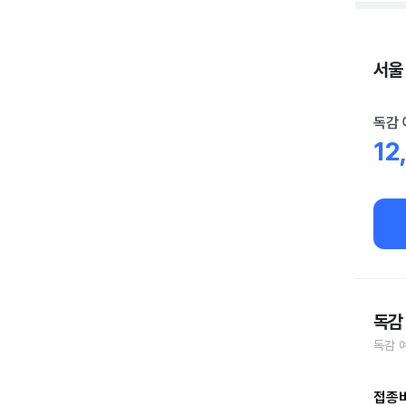
서울
독감 
12
독감
독감 
접종