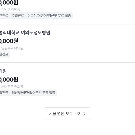
0,000원
 강남구 청담동
간진료
주말진료
어르신/어린이/임신부 무료 접종
톨릭대학교 여의도성모병원
0,000원
 영등포구 여의동
말진료
의원
0,000원
 서대문구 연희동
말진료
임신부/어린이/어르신 무료 접종
서울 병원 모두 보기