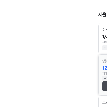
서울
미
1
서울
야
앱
1
앱에
주
그