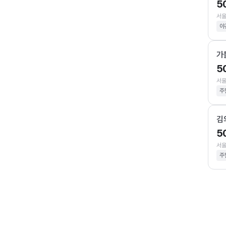
5
서울
야
가
5
서울
주
김
5
서울
주