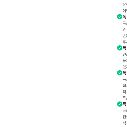
유
어
독
독
의
년
주
독
건
들
있
독
독
접
적
독
독
독
접
적