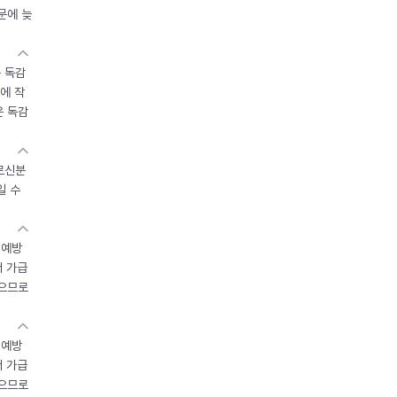
문에 늦
 독감
에 작
운 독감
르신분
일 수
 예방
서 가급
있으므로
 예방
서 가급
있으므로