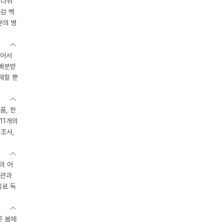
 나뉘
독감 백
분의 병
있어서
 배분받
재할 뿐
품, 한
11개의
제조사,
의 어
기관과
유료 독
른 봄에