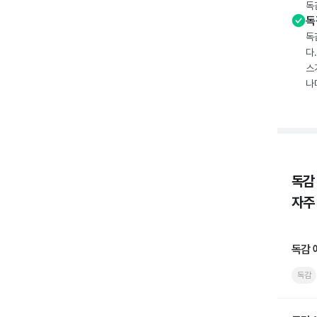
독
독
독
다
스
나
독감
자주
독감 
독감