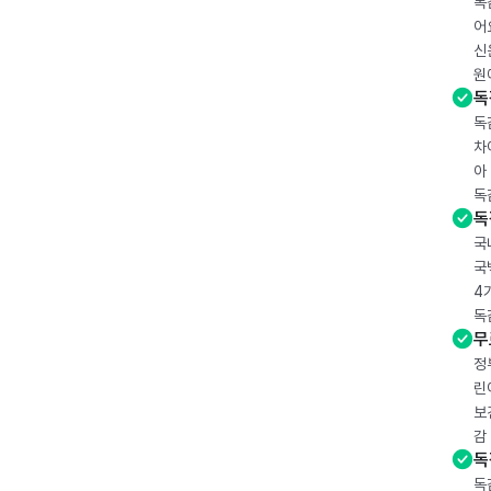
독
어
신
원
독
독
차
아
독
독
국
국
4
독
무
정
린
보
감
독
독