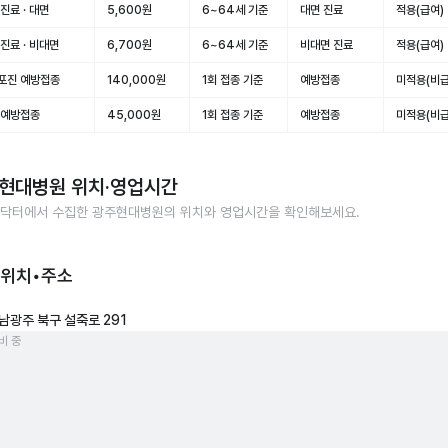
진료 · 대면
5,600원
6~64세 기준
대면 진료
적용(급여)
진료 · 비대면
6,700원
6~64세 기준
비대면 진료
적용(급여)
포진 예방접종
140,000원
1회 접종 기준
예방접종
미적용(비급
 예방접종
45,000원
1회 접종 기준
예방접종
미적용(비급
현대병원
위치·영업시간
닥터에서 수집한
광주현대병원
의 위치와 영업시간을 확인해보세요.
 위치•주소
남광주 북구 설죽로 291
비 중