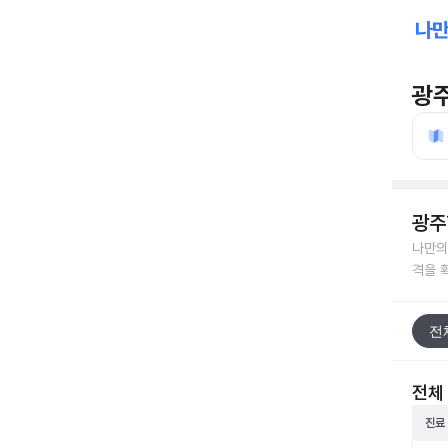
광
광주
나만의
격을 
전
전체
진료