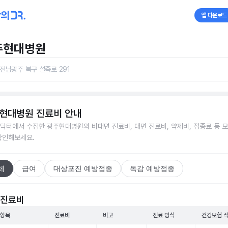
앱 다운로드
주현대병원
전남광주 북구 설죽로 291
현대병원
진료비 안내
닥터에서 수집한
광주현대병원
의 비대면 진료비, 대면 진료비, 약제비, 접종료 등 
확인해보세요.
체
급여
대상포진 예방접종
독감 예방접종
 진료비
 항목
진료비
비고
진료 방식
건강보험 