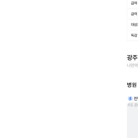
급여 
급여 
대상
독감
광주
나만의
병원
전
지도 준