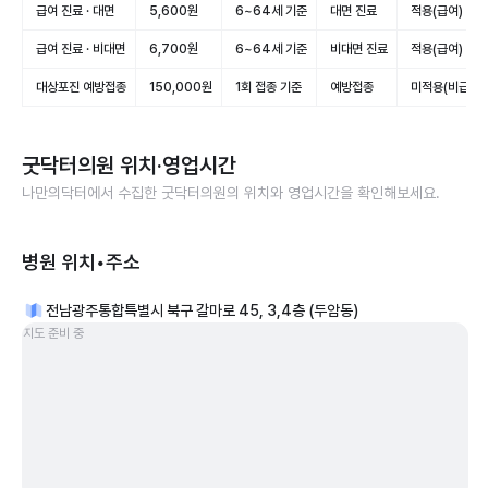
급여 진료 · 대면
5,600원
6~64세 기준
대면 진료
적용(급여)
급여 진료 · 비대면
6,700원
6~64세 기준
비대면 진료
적용(급여)
대상포진 예방접종
150,000원
1회 접종 기준
예방접종
미적용(비급여)
굿닥터의원
위치·영업시간
나만의닥터에서 수집한
굿닥터의원
의 위치와 영업시간을 확인해보세요.
병원 위치•주소
전남광주통합특별시 북구 갈마로 45, 3,4층 (두암동)
지도 준비 중