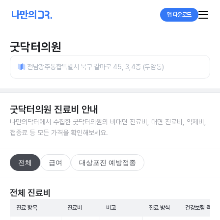
앱 다운로드
굿닥터의원
전남광주통합특별시 북구 갈마로 45, 3,4층 (두암동)
굿닥터의원
진료비 안내
나만의닥터에서 수집한
굿닥터의원
의 비대면 진료비, 대면 진료비, 약제비,
접종료 등 모든 가격을 확인해보세요.
전체
급여
대상포진 예방접종
전체 진료비
진료 항목
진료비
비고
진료 방식
건강보험 적용