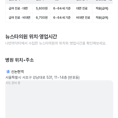
급여 진료 · 대면
5,600원
6~64세 기준
대면 진료
적용(급여)
급여 진료 · 비대면
6,700원
6~64세 기준
비대면 진료
적용(급여)
뉴스타의원
위치·영업시간
나만의닥터에서 수집한
뉴스타의원
의 위치와 영업시간을 확인해보세요.
병원 위치•주소
신논현역
서울특별시 서초구 강남대로 531, 11~14층 (반포동)
지도 준비 중