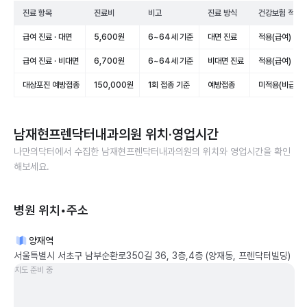
진료 항목
진료비
비고
진료 방식
건강보험 적용
급여 진료 · 대면
5,600원
6~64세 기준
대면 진료
적용(급여)
급여 진료 · 비대면
6,700원
6~64세 기준
비대면 진료
적용(급여)
대상포진 예방접종
150,000원
1회 접종 기준
예방접종
미적용(비급여)
남재현프렌닥터내과의원
위치·영업시간
나만의닥터에서 수집한
남재현프렌닥터내과의원
의 위치와 영업시간을 확인
해보세요.
병원 위치•주소
양재역
서울특별시 서초구 남부순환로350길 36, 3층,4층 (양재동, 프렌닥터빌딩)
지도 준비 중