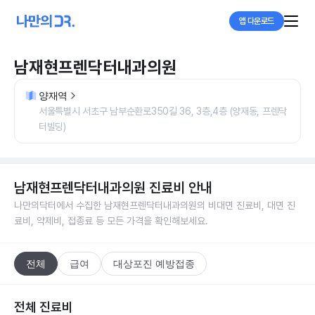
앱 다운로드
남재현프렌닥터내과의원
양재역
서울특별시 서초구 남부순환로350길 36, 3층,4층 (양재동, 프렌닥
터빌딩)
남재현프렌닥터내과의원
진료비 안내
나만의닥터에서 수집한
남재현프렌닥터내과의원
의 비대면 진료비, 대면 진
료비, 약제비, 접종료 등 모든 가격을 확인해보세요.
전체
급여
대상포진 예방접종
전체 진료비