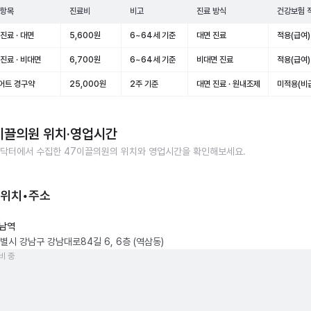
 항목
진료비
비고
진료 방식
건강보험 
진료 · 대면
5,600원
6~64세 기준
대면 진료
적용(급여)
진료 · 비대면
6,700원
6~64세 기준
비대면 진료
적용(급여)
어트 경구약
25,000원
2주 기준
대면 진료 · 원내조제
미적용(비
이끌의원
위치·영업시간
닥터에서 수집한
47이끌의원
의 위치와 영업시간을 확인해보세요.
 위치•주소
남역
별시 강남구 강남대로84길 6, 6층 (역삼동)
비 중