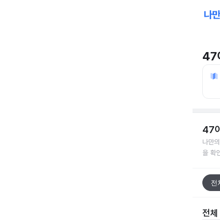
4
47
나만의
을 확
전
전체