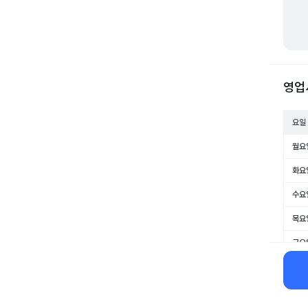
영업
요일
월요
화요
수요
목요
금요
토요
일요