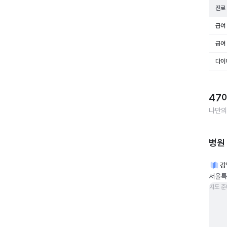
진료
급여 
급여 
다이
47
나만의
병원
강
서울특
지도 준