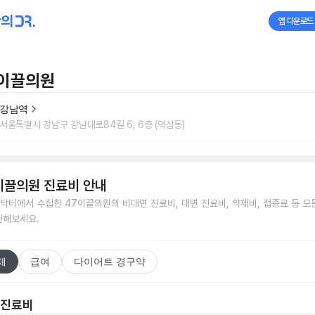
앱 다운로드
7이끌의원
강남역
서울특별시 강남구 강남대로84길 6, 6층 (역삼동)
이끌의원
진료비 안내
닥터에서 수집한
47이끌의원
의 비대면 진료비, 대면 진료비, 약제비, 접종료 등 모
인해보세요.
체
급여
다이어트 경구약
 진료비