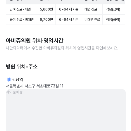
급여 진료 · 대면
5,600원
6~64세 기준
대면 진료
적용(급여)
급여 진료 · 비대면
6,700원
6~64세 기준
비대면 진료
적용(급여)
아비쥬의원
위치·영업시간
나만의닥터에서 수집한
아비쥬의원
의 위치와 영업시간을 확인해보세요.
병원 위치•주소
강남역
서울특별시 서초구 서초대로73길 11
지도 준비 중