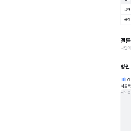
급여 
급여 
멜론
나만의
병원
강
서울특
지도 준