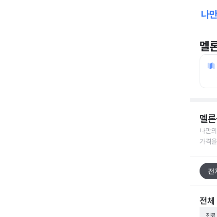
멜
멜론
나만의
가격을
전
전체
진료