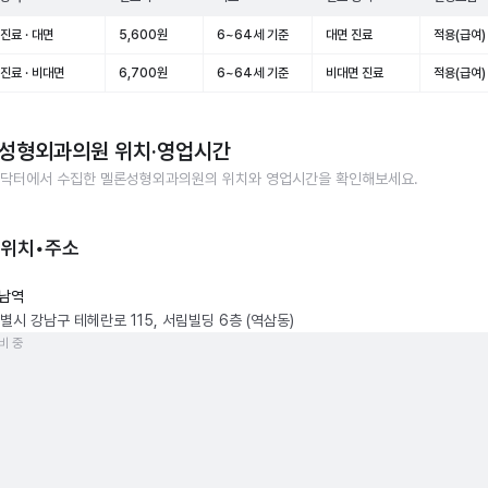
진료 · 대면
5,600원
6~64세 기준
대면 진료
적용(급여)
진료 · 비대면
6,700원
6~64세 기준
비대면 진료
적용(급여)
성형외과의원
위치·영업시간
닥터에서 수집한
멜론성형외과의원
의 위치와 영업시간을 확인해보세요.
 위치•주소
남역
별시 강남구 테헤란로 115, 서림빌딩 6층 (역삼동)
비 중