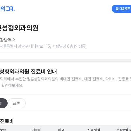
앱 다운로드
론성형외과의원
강남역
서울특별시 강남구 테헤란로 115, 서림빌딩 6층 (역삼동)
성형외과의원
진료비 안내
닥터에서 수집한
멜론성형외과의원
의 비대면 진료비, 대면 진료비, 약제비, 접종료 
 확인해보세요.
체
급여
 진료비
 항목
진료비
비고
진료 방식
건강보험 