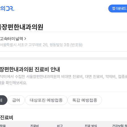
앱 다운로드
울장편한내과의원
고속터미널역
서울특별시 서초구 고무래로 26, 쌍동빌딩 3층 (반포동)
장편한내과의원
진료비 안내
닥터에서 수집한
서울장편한내과의원
의 비대면 진료비, 대면 진료비, 약제비, 접종료
격을 확인해보세요.
체
급여
대상포진 예방접종
독감 예방접종
 진료비
 항목
진료비
비고
진료 방식
건강보험 