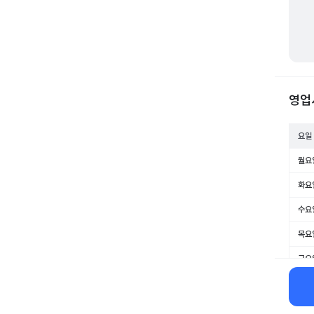
영업
요일
월요
화요
수요
목요
금요
토요
일요