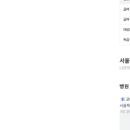
급여 
급여 
대상
독감
서울
나만의
병원
고
서울특
지도 준