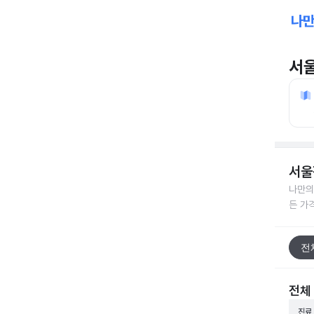
서
서울
나만의
든 가
전
전체
진료