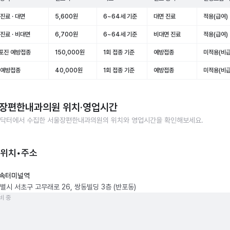
진료 · 대면
5,600원
6~64세 기준
대면 진료
적용(급여)
진료 · 비대면
6,700원
6~64세 기준
비대면 진료
적용(급여)
포진 예방접종
150,000원
1회 접종 기준
예방접종
미적용(비급
 예방접종
40,000원
1회 접종 기준
예방접종
미적용(비급
장편한내과의원
위치·영업시간
닥터에서 수집한
서울장편한내과의원
의 위치와 영업시간을 확인해보세요.
 위치•주소
속터미널역
별시 서초구 고무래로 26, 쌍동빌딩 3층 (반포동)
비 중