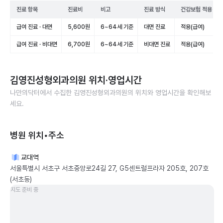
진료 항목
진료비
비고
진료 방식
건강보험 적용
급여 진료 · 대면
5,600원
6~64세 기준
대면 진료
적용(급여)
급여 진료 · 비대면
6,700원
6~64세 기준
비대면 진료
적용(급여)
김영진성형외과의원
위치·영업시간
나만의닥터에서 수집한
김영진성형외과의원
의 위치와 영업시간을 확인해보
세요.
병원 위치•주소
교대역
서울특별시 서초구 서초중앙로24길 27, G5센트럴프라자 205호, 207호
(서초동)
지도 준비 중