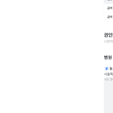
급여 
급여 
권안
나만의
병원
동
서울특별
지도 준