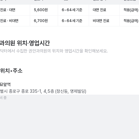
진료 · 대면
5,600원
6~64세 기준
대면 진료
적용(급여)
진료 · 비대면
6,700원
6~64세 기준
비대면 진료
적용(급여)
과의원
위치·영업시간
닥터에서 수집한
권안과의원
의 위치와 영업시간을 확인해보세요.
 위치•주소
묘앞역
시 종로구 종로 335-1, 4,5층 (창신동, 명제빌딩)
비 중