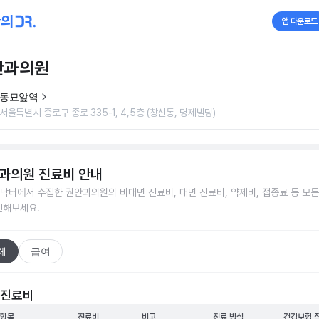
앱 다운로드
안과의원
동묘앞역
서울특별시 종로구 종로 335-1, 4,5층 (창신동, 명제빌딩)
과의원
진료비 안내
닥터에서 수집한
권안과의원
의 비대면 진료비, 대면 진료비, 약제비, 접종료 등 모
인해보세요.
체
급여
 진료비
 항목
진료비
비고
진료 방식
건강보험 