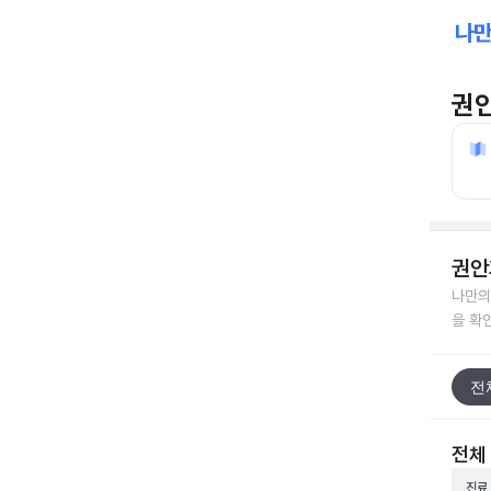
권
권안
나만의
을 확
전
전체
진료