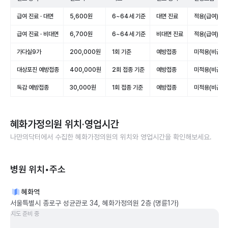
급여 진료 · 대면
5,600원
6~64세 기준
대면 진료
적용(급여)
급여 진료 · 비대면
6,700원
6~64세 기준
비대면 진료
적용(급여)
가다실9가
200,000원
1회 기준
예방접종
미적용(비급여
대상포진 예방접종
400,000원
2회 접종 기준
예방접종
미적용(비급여
독감 예방접종
30,000원
1회 접종 기준
예방접종
미적용(비급여
혜화가정의원
위치·영업시간
나만의닥터에서 수집한
혜화가정의원
의 위치와 영업시간을 확인해보세요.
병원 위치•주소
혜화역
서울특별시 종로구 성균관로 34, 혜화가정의원 2층 (명륜1가)
지도 준비 중