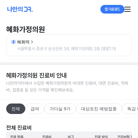
앱 다운로드
혜화가정의원
혜화역
서울특별시 종로구 성균관로 34, 혜화가정의원 2층 (명륜1가)
혜화가정의원
진료비 안내
나만의닥터에서 수집한
혜화가정의원
의 비대면 진료비, 대면 진료비, 약제
비, 접종료 등 모든 가격을 확인해보세요.
전체
급여
가다실 9가
대상포진 예방접종
독감
전체 진료비
진료 항목
진료비
비고
진료 방식
건강보험 적용