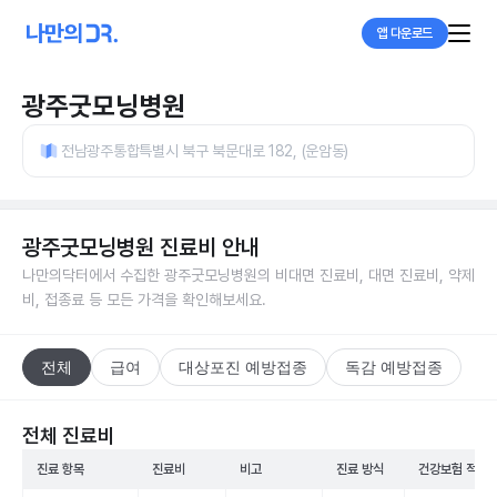
앱 다운로드
광주굿모닝병원
전남광주통합특별시 북구 북문대로 182, (운암동)
광주굿모닝병원
진료비 안내
나만의닥터에서 수집한
광주굿모닝병원
의 비대면 진료비, 대면 진료비, 약제
비, 접종료 등 모든 가격을 확인해보세요.
전체
급여
대상포진 예방접종
독감 예방접종
전체 진료비
진료 항목
진료비
비고
진료 방식
건강보험 적용