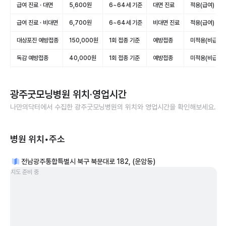
급여 진료 · 대면
5,600원
6~64세 기준
대면 진료
적용(급여)
급여 진료 · 비대면
6,700원
6~64세 기준
비대면 진료
적용(급여)
대상포진 예방접종
150,000원
1회 접종 기준
예방접종
미적용(비급여)
독감 예방접종
40,000원
1회 접종 기준
예방접종
미적용(비급여)
광주굿모닝병원
위치·영업시간
나만의닥터에서 수집한
광주굿모닝병원
의 위치와 영업시간을 확인해보세요.
병원 위치•주소
전남광주통합특별시 북구 북문대로 182, (운암동)
지도 준비 중