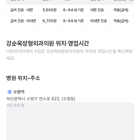
급여 진료 · 대면
5,600원
6~64세 기준
대면 진료
적용(급여)
급여 진료 · 비대면
6,700원
6~64세 기준
비대면 진료
적용(급여)
강순옥성형외과의원
위치·영업시간
나만의닥터에서 수집한
강순옥성형외과의원
의 위치와 영업시간을 확인해보
세요.
병원 위치•주소
수영역
부산광역시 수영구 연수로 423, (수영동)
지도 준비 중