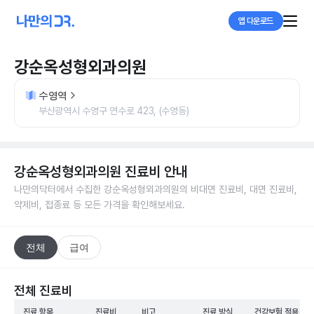
앱 다운로드
강순옥성형외과의원
수영역
부산광역시 수영구 연수로 423, (수영동)
강순옥성형외과의원
진료비 안내
나만의닥터에서 수집한
강순옥성형외과의원
의 비대면 진료비, 대면 진료비,
약제비, 접종료 등 모든 가격을 확인해보세요.
전체
급여
전체 진료비
진료 항목
진료비
비고
진료 방식
건강보험 적용