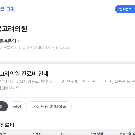
앱 다운로드
동고려의원
둔촌동역
서울특별시 강동구 양재대로 1327, (성내동)
고려의원
진료비 안내
닥터에서 수집한
강동고려의원
의 비대면 진료비, 대면 진료비, 약제비, 접종료 등 
확인해보세요.
체
급여
대상포진 예방접종
 진료비
 항목
진료비
비고
진료 방식
건강보험 