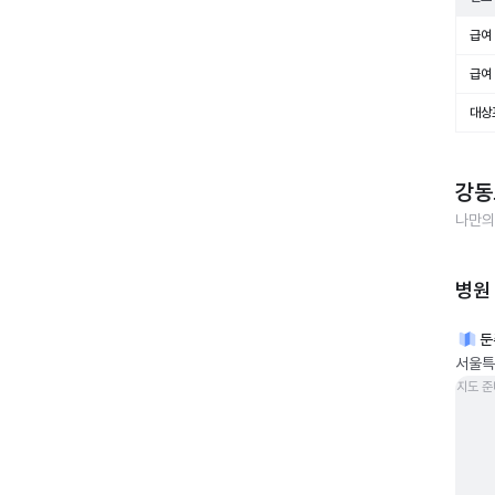
급여 
급여 
대상
강동
나만의
병원
둔
서울특
지도 준