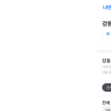
강
강동
나만의
격을 
전
전체
진료