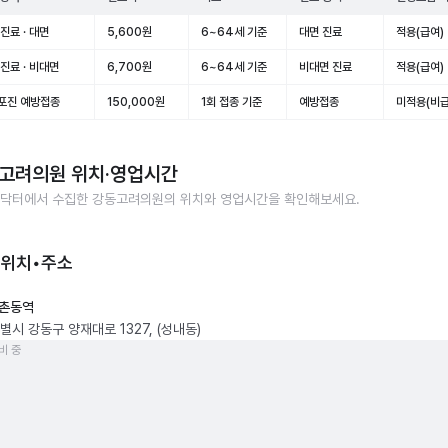
진료 · 대면
5,600원
6~64세 기준
대면 진료
적용(급여)
진료 · 비대면
6,700원
6~64세 기준
비대면 진료
적용(급여)
포진 예방접종
150,000원
1회 접종 기준
예방접종
미적용(비급
고려의원
위치·영업시간
닥터에서 수집한
강동고려의원
의 위치와 영업시간을 확인해보세요.
 위치•주소
촌동역
별시 강동구 양재대로 1327, (성내동)
비 중