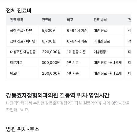
전체 진료비
진료 항목
진료비
비고
진료 방식
건강보
급여 진료 · 대면
5,600원
6~64세 기준
대면 진료
적용(
급여 진료 · 비대면
6,700원
6~64세 기준
비대면 진료
적용(
대상포진 예방접종
220,000원
1회 접종 기준
예방접종
미적용
마운자로
300,000원
1팩 기준
대면 진료 · 원내조제
미적용
위고비
260,000원
1펜 기준
대면 진료 · 원내조제
미적용
강동효자정형외과의원 길동역
위치·영업시간
나만의닥터에서 수집한
강동효자정형외과의원 길동역
의 위치와 영업시간을
확인해보세요.
병원 위치•주소