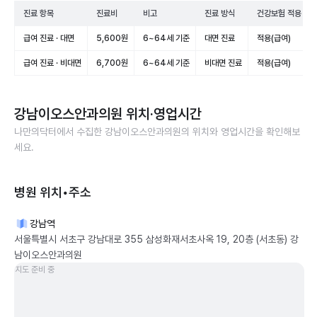
진료 항목
진료비
비고
진료 방식
건강보험 적용
급여 진료 · 대면
5,600원
6~64세 기준
대면 진료
적용(급여)
급여 진료 · 비대면
6,700원
6~64세 기준
비대면 진료
적용(급여)
강남이오스안과의원
위치·영업시간
나만의닥터에서 수집한
강남이오스안과의원
의 위치와 영업시간을 확인해보
세요.
병원 위치•주소
강남역
서울특별시 서초구 강남대로 355 삼성화재서초사옥 19, 20층 (서초동) 강
남이오스안과의원
지도 준비 중