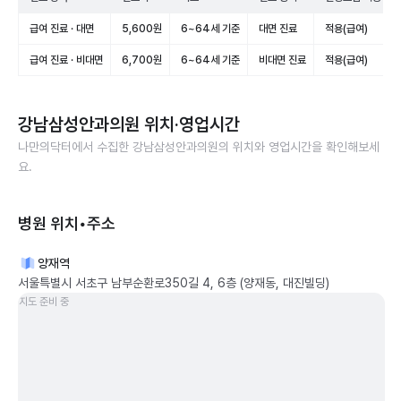
급여 진료 · 대면
5,600원
6~64세 기준
대면 진료
적용(급여)
급여 진료 · 비대면
6,700원
6~64세 기준
비대면 진료
적용(급여)
강남삼성안과의원
위치·영업시간
나만의닥터에서 수집한
강남삼성안과의원
의 위치와 영업시간을 확인해보세
요.
병원 위치•주소
양재역
서울특별시 서초구 남부순환로350길 4, 6층 (양재동, 대진빌딩)
지도 준비 중