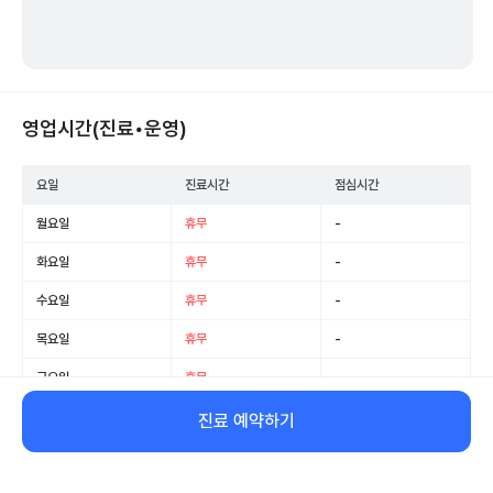
영업시간(진료•운영)
요일
진료시간
점심시간
월요일
휴무
-
화요일
휴무
-
수요일
휴무
-
목요일
휴무
-
금요일
휴무
-
토요일
휴무
-
진료 예약하기
일요일
휴무
-