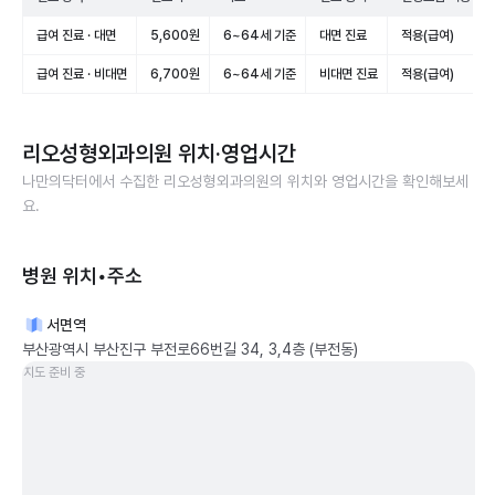
급여 진료 · 대면
5,600원
6~64세 기준
대면 진료
적용(급여)
급여 진료 · 비대면
6,700원
6~64세 기준
비대면 진료
적용(급여)
리오성형외과의원
위치·영업시간
나만의닥터에서 수집한
리오성형외과의원
의 위치와 영업시간을 확인해보세
요.
병원 위치•주소
서면역
부산광역시 부산진구 부전로66번길 34, 3,4층 (부전동)
지도 준비 중