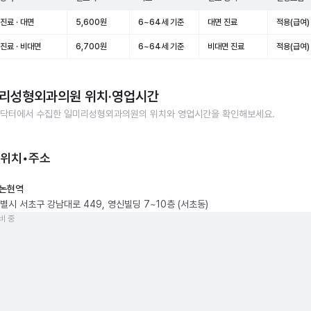
진료 · 대면
5,600원
6~64세 기준
대면 진료
적용(급여)
진료 · 비대면
6,700원
6~64세 기준
비대면 진료
적용(급여)
리성형외과의원
위치·영업시간
닥터에서 수집한
일미리성형외과의원
의 위치와 영업시간을 확인해보세요.
 위치•주소
논현역
별시 서초구 강남대로 449, 영신빌딩 7~10층 (서초동)
비 중