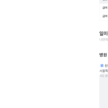
급여 
급여 
일미
나만의
병원
신
서울특
지도 준