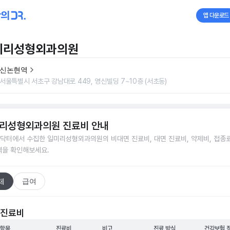
앱 다운로드
미리성형외과의원
신논현역
서울특별시 서초구 강남대로 449, 영신빌딩 7~10층 (서초동)
리성형외과의원
진료비 안내
닥터에서 수집한
일미리성형외과의원
의 비대면 진료비, 대면 진료비, 약제비, 접종료
격을 확인해보세요.
체
급여
 진료비
 항목
진료비
비고
진료 방식
건강보험 