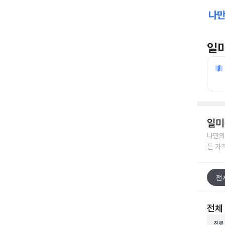
일
일미
나만의
든 가
전
전체
진료