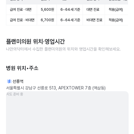
급여 진료 · 대면
5,600원
6~64세 기준
대면 진료
적용(급여)
급여 진료 · 비대면
6,700원
6~64세 기준
비대면 진료
적용(급여)
플랜미의원
위치·영업시간
나만의닥터에서 수집한
플랜미의원
의 위치와 영업시간을 확인해보세요.
병원 위치•주소
선릉역
서울특별시 강남구 선릉로 513, APEXTOWER 7층 (역삼동)
지도 준비 중