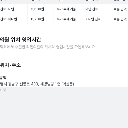
진료 · 대면
5,600원
6~64세 기준
대면 진료
적용(급여)
진료 · 비대면
6,700원
6~64세 기준
비대면 진료
적용(급여)
의원
위치·영업시간
닥터에서 수집한
티업의원
의 위치와 영업시간을 확인해보세요.
 위치•주소
릉역
별시 강남구 선릉로 433, 세방빌딩 1층 (역삼동)
비 중