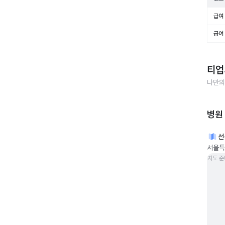
급여 
급여 
티업
나만의
병원
선
서울특
지도 준