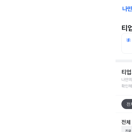
티
티업
나만의
확인해
전
전체
진료