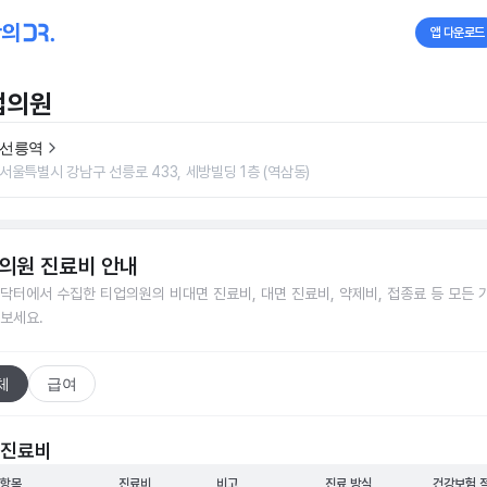
앱 다운로드
업의원
선릉역
서울특별시 강남구 선릉로 433, 세방빌딩 1층 (역삼동)
의원
진료비 안내
닥터에서 수집한
티업의원
의 비대면 진료비, 대면 진료비, 약제비, 접종료 등 모든 
보세요.
체
급여
 진료비
 항목
진료비
비고
진료 방식
건강보험 