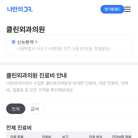
앱 다운로드
클린외과의원
신논현역
서울특별시 서초구 사평대로 371, 5층 (반포동, 현철빌딩)
클린외과의원
진료비 안내
나만의닥터에서 수집한
클린외과의원
의 비대면 진료비, 대면 진료비, 약제
비, 접종료 등 모든 가격을 확인해보세요.
전체
급여
전체 진료비
진료 항목
진료비
비고
진료 방식
건강보험 적용