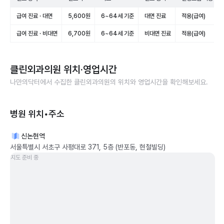
급여 진료 · 대면
5,600원
6~64세 기준
대면 진료
적용(급여)
급여 진료 · 비대면
6,700원
6~64세 기준
비대면 진료
적용(급여)
클린외과의원
위치·영업시간
나만의닥터에서 수집한
클린외과의원
의 위치와 영업시간을 확인해보세요.
병원 위치•주소
신논현역
서울특별시 서초구 사평대로 371, 5층 (반포동, 현철빌딩)
지도 준비 중