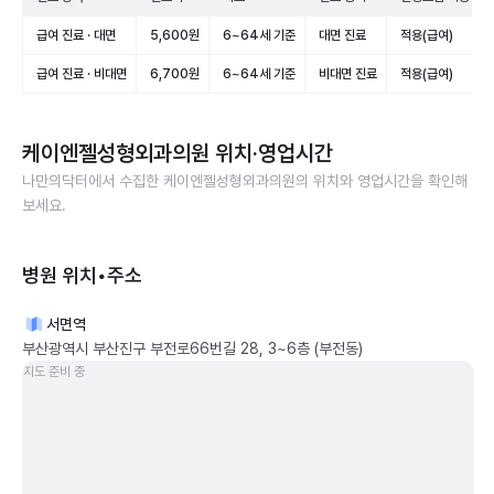
급여 진료 · 대면
5,600원
6~64세 기준
대면 진료
적용(급여)
급여 진료 · 비대면
6,700원
6~64세 기준
비대면 진료
적용(급여)
케이엔젤성형외과의원
위치·영업시간
나만의닥터에서 수집한
케이엔젤성형외과의원
의 위치와 영업시간을 확인해
보세요.
병원 위치•주소
서면역
부산광역시 부산진구 부전로66번길 28, 3~6층 (부전동)
지도 준비 중