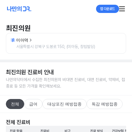
앱 다운로드
최진의원
미아역
서울특별시 강북구 도봉로 150, (미아동, 창림빌딩)
최진의원
진료비 안내
나만의닥터에서 수집한
최진의원
의 비대면 진료비, 대면 진료비, 약제비, 접
종료 등 모든 가격을 확인해보세요.
전체
급여
대상포진 예방접종
독감 예방접종
전체 진료비
진료 항목
진료비
비고
진료 방식
건강보험 적용