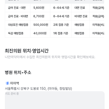
급여 진료 · 대면
5,600원
6~64세 기준
대면 진료
적용(급여)
급여 진료 · 비대면
6,700원
6~64세 기준
비대면 진료
적용(급여)
대상포진 예방접종
500,000원
2회 접종 기준
예방접종
미적용(비급여)
독감 예방접종
40,000원
1회 접종 기준
예방접종
미적용(비급여)
최진의원
위치·영업시간
나만의닥터에서 수집한
최진의원
의 위치와 영업시간을 확인해보세요.
병원 위치•주소
미아역
서울특별시 강북구 도봉로 150, (미아동, 창림빌딩)
지도 준비 중