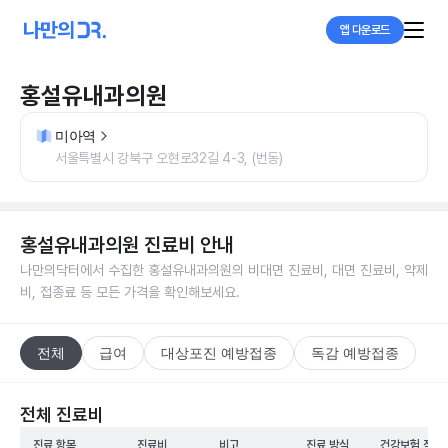
앱 다운로드
홍설유내과의원
미아역
서울특별시 강북구 오현로32길 4-3, (번동)
홍설유내과의원
진료비 안내
나만의닥터에서 수집한
홍설유내과의원
의 비대면 진료비, 대면 진료비, 약제
비, 접종료 등 모든 가격을 확인해보세요.
전체
급여
대상포진 예방접종
독감 예방접종
전체 진료비
진료 항목
진료비
비고
진료 방식
건강보험 적용