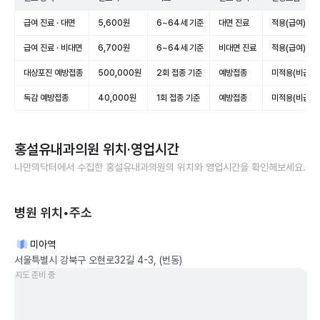
급여 진료 · 대면
5,600원
6~64세 기준
대면 진료
적용(급여)
급여 진료 · 비대면
6,700원
6~64세 기준
비대면 진료
적용(급여)
대상포진 예방접종
500,000원
2회 접종 기준
예방접종
미적용(비급여)
독감 예방접종
40,000원
1회 접종 기준
예방접종
미적용(비급여)
홍설유내과의원
위치·영업시간
나만의닥터에서 수집한
홍설유내과의원
의 위치와 영업시간을 확인해보세요.
병원 위치•주소
미아역
서울특별시 강북구 오현로32길 4-3, (번동)
지도 준비 중