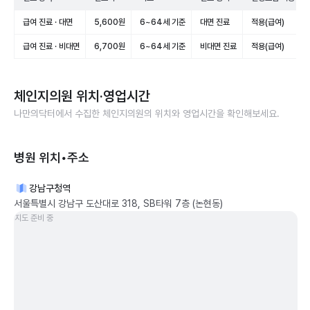
급여 진료 · 대면
5,600원
6~64세 기준
대면 진료
적용(급여)
급여 진료 · 비대면
6,700원
6~64세 기준
비대면 진료
적용(급여)
체인지의원
위치·영업시간
나만의닥터에서 수집한
체인지의원
의 위치와 영업시간을 확인해보세요.
병원 위치•주소
강남구청역
서울특별시 강남구 도산대로 318, SB타워 7층 (논현동)
지도 준비 중