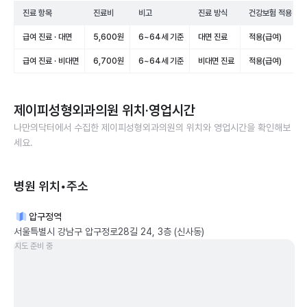
진료 항목
진료비
비고
진료 방식
건강보험 적용
급여 진료 · 대면
5,600원
6~64세 기준
대면 진료
적용(급여)
급여 진료 · 비대면
6,700원
6~64세 기준
비대면 진료
적용(급여)
제이피성형외과의원
위치·영업시간
나만의닥터에서 수집한
제이피성형외과의원
의 위치와 영업시간을 확인해보
세요.
병원 위치•주소
압구정역
서울특별시 강남구 압구정로28길 24, 3층 (신사동)
지도 준비 중