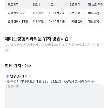
진료 항목
진료비
비고
진료 방식
건강보험 적용
급여 진료 · 대면
5,600원
6~64세 기준
대면 진료
적용(급여)
급여 진료 · 비대면
6,700원
6~64세 기준
비대면 진료
적용(급여)
제이드성형외과의원
위치·영업시간
나만의닥터에서 수집한
제이드성형외과의원
의 위치와 영업시간을 확인해보
세요.
병원 위치•주소
압구정로데오역
서울특별시 강남구 도산대로 335, J MEDI TOWER 3, 4층 (신사동)
지도 준비 중