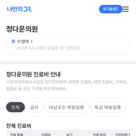
앱 다운로드
정다운의원
수영역
부산광역시 수영구 광일로 30, (광안동)
정다운의원
진료비 안내
나만의닥터에서 수집한
정다운의원
의 비대면 진료비, 대면 진료비, 약제비,
접종료 등 모든 가격을 확인해보세요.
전체
급여
대상포진 예방접종
독감 예방접종
전체 진료비
진료 항목
진료비
비고
진료 방식
건강보험 적용