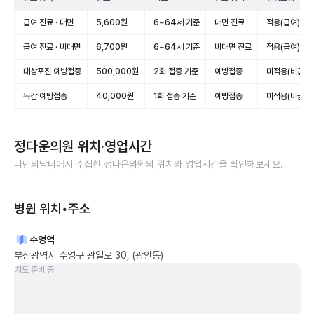
급여 진료 · 대면
5,600원
6~64세 기준
대면 진료
적용(급여)
급여 진료 · 비대면
6,700원
6~64세 기준
비대면 진료
적용(급여)
대상포진 예방접종
500,000원
2회 접종 기준
예방접종
미적용(비급여)
독감 예방접종
40,000원
1회 접종 기준
예방접종
미적용(비급여)
정다운의원
위치·영업시간
나만의닥터에서 수집한
정다운의원
의 위치와 영업시간을 확인해보세요.
병원 위치•주소
수영역
부산광역시 수영구 광일로 30, (광안동)
지도 준비 중