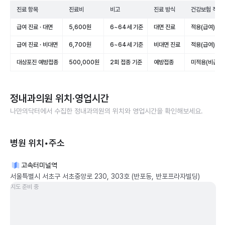
진료 항목
진료비
비고
진료 방식
건강보험 적용
급여 진료 · 대면
5,600원
6~64세 기준
대면 진료
적용(급여)
급여 진료 · 비대면
6,700원
6~64세 기준
비대면 진료
적용(급여)
대상포진 예방접종
500,000원
2회 접종 기준
예방접종
미적용(비급여)
정내과의원
위치·영업시간
나만의닥터에서 수집한
정내과의원
의 위치와 영업시간을 확인해보세요.
병원 위치•주소
고속터미널역
서울특별시 서초구 서초중앙로 230, 303호 (반포동, 반포프라자빌딩)
지도 준비 중