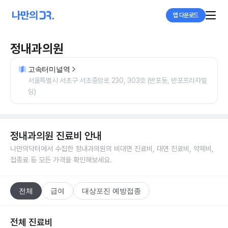
앱 다운로드
정내과의원
고속터미널역
서울특별시 서초구 서초중앙로 230, 303호 (반포동, 반포프라자빌
딩)
정내과의원
진료비 안내
나만의닥터에서 수집한
정내과의원
의 비대면 진료비, 대면 진료비, 약제비,
접종료 등 모든 가격을 확인해보세요.
전체
급여
대상포진 예방접종
전체 진료비