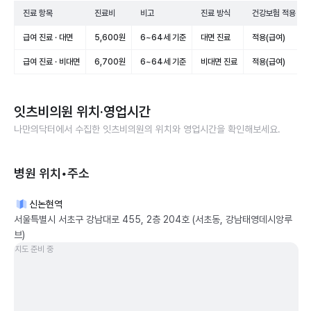
진료 항목
진료비
비고
진료 방식
건강보험 적용
급여 진료 · 대면
5,600원
6~64세 기준
대면 진료
적용(급여)
급여 진료 · 비대면
6,700원
6~64세 기준
비대면 진료
적용(급여)
잇츠비의원
위치·영업시간
나만의닥터에서 수집한
잇츠비의원
의 위치와 영업시간을 확인해보세요.
병원 위치•주소
신논현역
서울특별시 서초구 강남대로 455, 2층 204호 (서초동, 강남태영데시앙루
브)
지도 준비 중